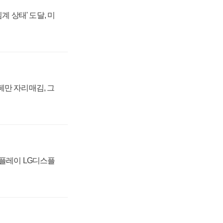
계 상태' 도달, 미
페만 자리매김, 그
스플레이 LG디스플