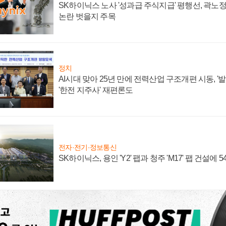
SK하이닉스 노사 '성과급 주식지급' 평행선, 곽노정 
논란 벗을지 주목
정치
AI시대 맞아 25년 만에 전력산업 구조개편 시동, '
'한전 지주사' 재편론도
전자·전기·정보통신
SK하이닉스, 용인 'Y2' 팹과 청주 'M17' 팹 건설에 