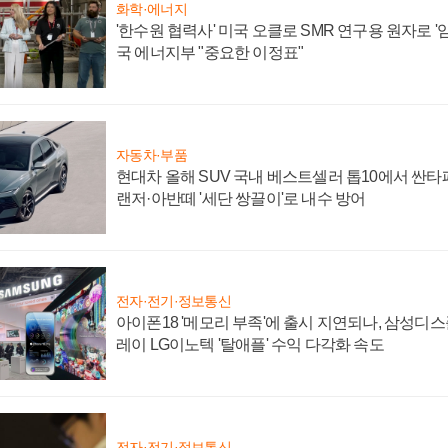
화학·에너지
'한수원 협력사' 미국 오클로 SMR 연구용 원자로 '임
국 에너지부 "중요한 이정표"
자동차·부품
현대차 올해 SUV 국내 베스트셀러 톱10에서 싼타
랜저·아반떼 '세단 쌍끌이'로 내수 방어
전자·전기·정보통신
아이폰18 '메모리 부족'에 출시 지연되나, 삼성디
레이 LG이노텍 '탈애플' 수익 다각화 속도
전자·전기·정보통신