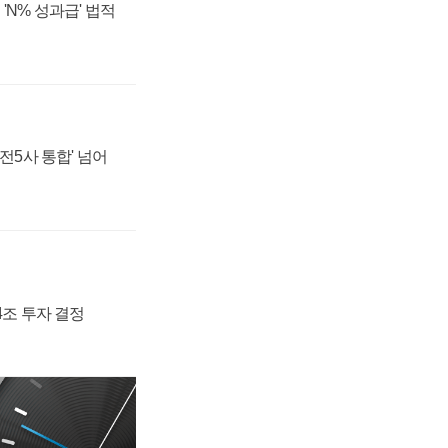
'N% 성과급' 법적
발전5사 통합' 넘어
54조 투자 결정