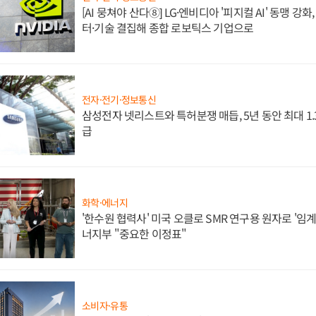
[AI 뭉쳐야 산다⑧] LG·엔비디아 '피지컬 AI' 동맹 강
터·기술 결집해 종합 로보틱스 기업으로
전자·전기·정보통신
삼성전자 넷리스트와 특허분쟁 매듭, 5년 동안 최대 1
급
화학·에너지
'한수원 협력사' 미국 오클로 SMR 연구용 원자로 '임계 
너지부 "중요한 이정표"
소비자·유통