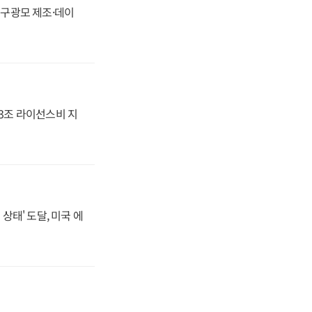
화, 구광모 제조·데이
.3조 라이선스비 지
상태' 도달, 미국 에