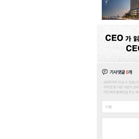
기사댓글
0
개
200자까지 쓰실 수 있습니다. (
저작권 등 다른 사람의 권리
타인에게 불쾌감을 주는 욕설