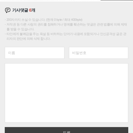
기사댓글
0
개
200자까지 쓰실 수 있습니다. (현재 0 byte / 최대 400byte)
저작권 등 다른 사람의 권리를 침해하거나 명예를 훼손하는 댓글은 관련 법률에 의해 제재
를 받을 수 있습니다.
타인에게 불쾌감을 주는 욕설 등 비하하는 단어가 내용에 포함되거나 인신공격성 글은 관
리자의 판단에 의해 삭제 합니다.