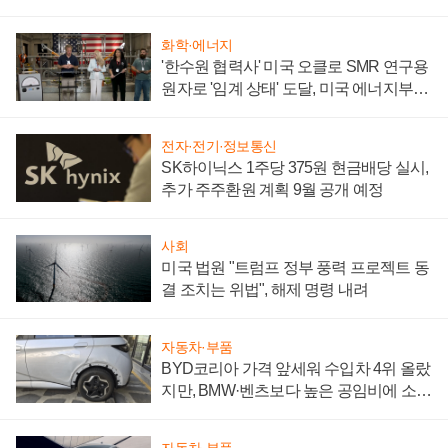
성 의문"
화학·에너지
'한수원 협력사' 미국 오클로 SMR 연구용
원자로 '임계 상태' 도달, 미국 에너지부
"중요한 이정표"
전자·전기·정보통신
SK하이닉스 1주당 375원 현금배당 실시,
추가 주주환원 계획 9월 공개 예정
사회
미국 법원 "트럼프 정부 풍력 프로젝트 동
결 조치는 위법", 해제 명령 내려
자동차·부품
BYD코리아 가격 앞세워 수입차 4위 올랐
지만, BMW·벤츠보다 높은 공임비에 소비
자 불만 폭발
자동차·부품