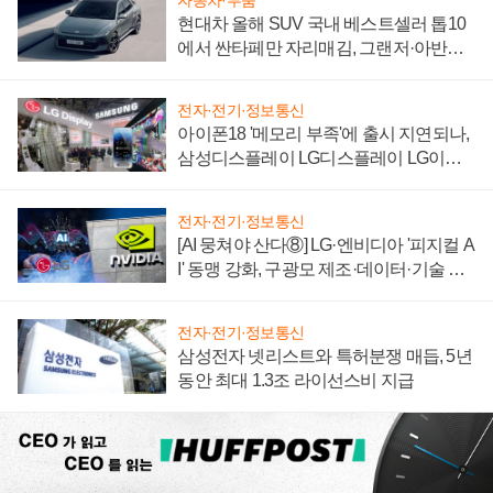
현대차 올해 SUV 국내 베스트셀러 톱10
에서 싼타페만 자리매김, 그랜저·아반떼
'세단 쌍끌이'로 내수 방어
전자·전기·정보통신
아이폰18 '메모리 부족'에 출시 지연되나,
삼성디스플레이 LG디스플레이 LG이노
텍 '탈애플' 수익 다각화 속도
전자·전기·정보통신
[AI 뭉쳐야 산다⑧] LG·엔비디아 '피지컬 A
I' 동맹 강화, 구광모 제조·데이터·기술 결
집해 종합 로보틱스 기업으로
전자·전기·정보통신
삼성전자 넷리스트와 특허분쟁 매듭, 5년
동안 최대 1.3조 라이선스비 지급