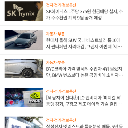
전자·전기·정보통신
SK하이닉스 1주당 375원 현금배당 실시, 추
가 주주환원 계획 9월 공개 예정
자동차·부품
현대차 올해 SUV 국내 베스트셀러 톱10에
서 싼타페만 자리매김, 그랜저·아반떼 '세단
쌍끌이'로 내수 방어
자동차·부품
BYD코리아 가격 앞세워 수입차 4위 올랐지
만, BMW·벤츠보다 높은 공임비에 소비자
불만 폭발
전자·전기·정보통신
[AI 뭉쳐야 산다⑧] LG·엔비디아 '피지컬 AI'
동맹 강화, 구광모 제조·데이터·기술 결집
해 종합 로보틱스 기업으로
전자·전기·정보통신
삼성전자 넷리스트와 특허분쟁 매듭, 5년 동