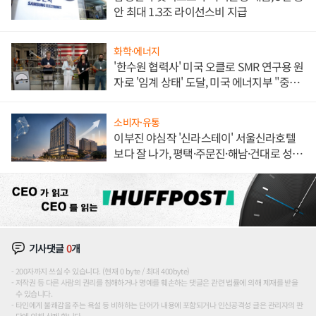
안 최대 1.3조 라이선스비 지급
화학·에너지
'한수원 협력사' 미국 오클로 SMR 연구용 원
자로 '임계 상태' 도달, 미국 에너지부 "중요
한 이정표"
소비자·유통
이부진 야심작 '신라스테이' 서울신라호텔
보다 잘 나가, 평택·주문진·해남·건대로 성
장판 더 넓힌다
기사댓글
0
개
200자까지 쓰실 수 있습니다. (현재 0 byte / 최대 400byte)
저작권 등 다른 사람의 권리를 침해하거나 명예를 훼손하는 댓글은 관련 법률에 의해 제재를 받을
수 있습니다.
타인에게 불쾌감을 주는 욕설 등 비하하는 단어가 내용에 포함되거나 인신공격성 글은 관리자의 판
단에 의해 삭제 합니다.