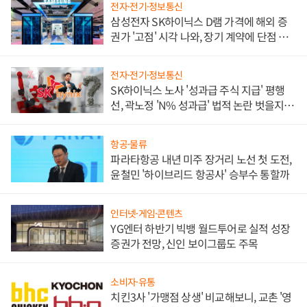
전자·전기·정보통신
삼성전자 SK하이닉스 D램 가격에 해외 증
권가 '고점' 시각 나와, 장기 계약에 단점 부
각
전자·전기·정보통신
SK하이닉스 노사 '성과급 주식 지급' 평행
선, 곽노정 'N% 성과급' 법적 논란 벗을지 주
목
항공·물류
파라타항공 내년 미주 장거리 노선 첫 도전,
윤철민 '하이브리드 항공사' 승부수 통할까
인터넷·게임·콘텐츠
YG엔터 하반기 빅뱅 월드투어로 실적 성장
증권가 전망, 신인 보이그룹도 주목
소비자·유통
치킨3사 '가맹점 상생' 비교해보니, 교촌 '영