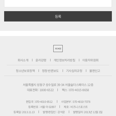
PC버전
회사소개
윤리강령
개인정보처리방침
이용자위원회
청소년보호정책
정정·반론보도
기사심의규정
불편신고
서울특별시 성동구 성수일로 39-34 서울숲더스페이스 12층
대표전화 : 1800-6522
팩스 : 070-4015-8658
편집국 : 070-4010-8512
사업본부 : 070-4010-7078
등록번호 : 서울 아 02897
제호 : 비즈니스포스트
등록일: 2013.11.13
발행·편집인 : 강석운
발행일자: 2013년 12월 2일