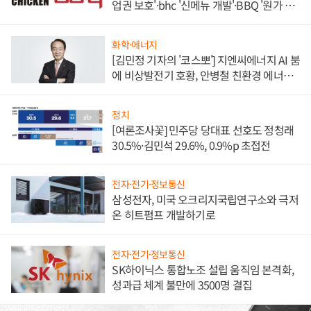
업권 보호'·bhc '신메뉴 개발'·BBQ '원가 부
담'
화학·에너지
[김민정 기자의 '코스뽀'] 지엔씨에너지 AI 붐
에 비상발전기 호황, 안병철 친환경 에너지
발전전문기업 향한다
정치
[여론조사꽃] 민주당 당대표 선호도 정청래
30.5%·김민석 29.6%, 0.9%p 초접전
전자·전기·정보통신
삼성전자, 미국 오크리지국립연구소와 극저
온 히트펌프 개발하기로
전자·전기·정보통신
SK하이닉스 통합노조 설립 움직임 본격화,
성과급 체계 불만에 3500명 결집