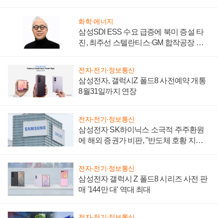
시간'
화학·에너지
삼성SDI ESS 수요 급증에 북미 증설 타
진, 최주선 스텔란티스·GM 합작공장 건
설 재추진하나
전자·전기·정보통신
삼성전자, 갤럭시Z 폴드8 사전예약 개통
8월31일까지 연장
전자·전기·정보통신
삼성전자 SK하이닉스 소극적 주주환원
에 해외 증권가 비판, "반도체 호황 지속
성 의문"
전자·전기·정보통신
삼성전자 갤럭시 Z 폴드8 시리즈 사전 판
매 '144만 대' 역대 최대
전자·전기·정보통신