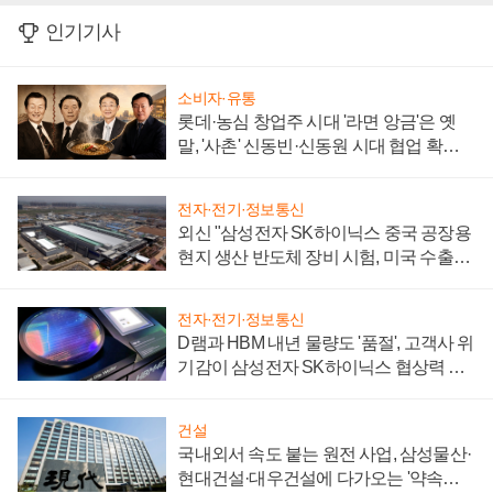
인기기사
소비자·유통
롯데·농심 창업주 시대 '라면 앙금'은 옛
말, '사촌' 신동빈·신동원 시대 협업 확대
일로
전자·전기·정보통신
외신 "삼성전자 SK하이닉스 중국 공장용
현지 생산 반도체 장비 시험, 미국 수출통
제 대비"
전자·전기·정보통신
D램과 HBM 내년 물량도 '품절', 고객사 위
기감이 삼성전자 SK하이닉스 협상력 더
키워
건설
국내외서 속도 붙는 원전 사업, 삼성물산·
현대건설·대우건설에 다가오는 '약속의