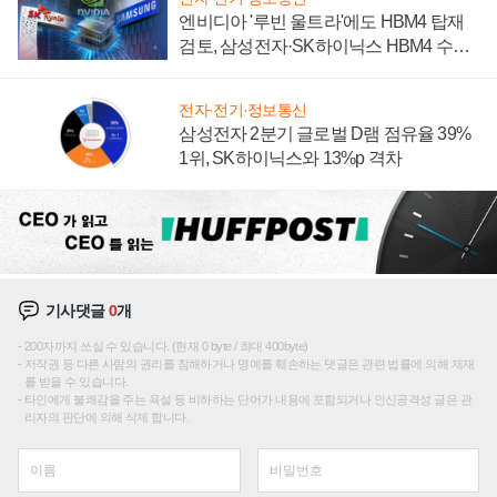
엔비디아 '루빈 울트라'에도 HBM4 탑재
검토, 삼성전자·SK하이닉스 HBM4 수율
에 주도권 갈린다
전자·전기·정보통신
삼성전자 2분기 글로벌 D램 점유율 39%
1위, SK하이닉스와 13%p 격차
기사댓글
0
개
200자까지 쓰실 수 있습니다. (현재 0 byte / 최대 400byte)
저작권 등 다른 사람의 권리를 침해하거나 명예를 훼손하는 댓글은 관련 법률에 의해 제재
를 받을 수 있습니다.
타인에게 불쾌감을 주는 욕설 등 비하하는 단어가 내용에 포함되거나 인신공격성 글은 관
리자의 판단에 의해 삭제 합니다.