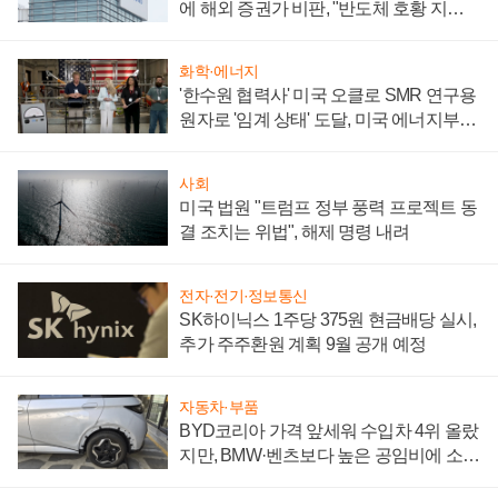
에 해외 증권가 비판, "반도체 호황 지속
성 의문"
화학·에너지
'한수원 협력사' 미국 오클로 SMR 연구용
원자로 '임계 상태' 도달, 미국 에너지부
"중요한 이정표"
사회
미국 법원 "트럼프 정부 풍력 프로젝트 동
결 조치는 위법", 해제 명령 내려
전자·전기·정보통신
SK하이닉스 1주당 375원 현금배당 실시,
추가 주주환원 계획 9월 공개 예정
자동차·부품
BYD코리아 가격 앞세워 수입차 4위 올랐
지만, BMW·벤츠보다 높은 공임비에 소비
자 불만 폭발