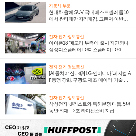
자동차·부품
현대차 올해 SUV 국내 베스트셀러 톱10
에서 싼타페만 자리매김, 그랜저·아반떼
'세단 쌍끌이'로 내수 방어
전자·전기·정보통신
아이폰18 '메모리 부족'에 출시 지연되나,
삼성디스플레이 LG디스플레이 LG이노
텍 '탈애플' 수익 다각화 속도
전자·전기·정보통신
[AI 뭉쳐야 산다⑧] LG·엔비디아 '피지컬 A
I' 동맹 강화, 구광모 제조·데이터·기술 결
집해 종합 로보틱스 기업으로
전자·전기·정보통신
삼성전자 넷리스트와 특허분쟁 매듭, 5년
동안 최대 1.3조 라이선스비 지급