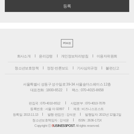
PC버전
회사소개
윤리강령
개인정보처리방침
이용자위원회
청소년보호정책
정정·반론보도
기사심의규정
불편신고
서울특별시 성동구 성수일로 39-34 서울숲더스페이스 12층
대표전화 : 1800-6522
팩스 : 070-4015-8658
편집국 : 070-4010-8512
사업본부 : 070-4010-7078
등록번호 : 서울 아 02897
제호 : 비즈니스포스트
등록일: 2013.11.13
발행·편집인 : 강석운
발행일자: 2013년 12월 2일
청소년보호책임자 : 강석운
ISSN : 2636-171X
Copyright ⓒ
B
USINESSPOST
. All rights reserved.