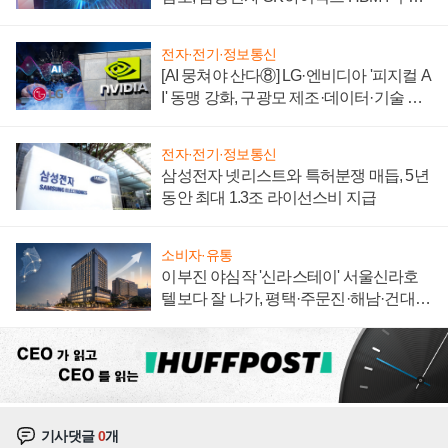
에 주도권 갈린다
전자·전기·정보통신
[AI 뭉쳐야 산다⑧] LG·엔비디아 '피지컬 A
I' 동맹 강화, 구광모 제조·데이터·기술 결
집해 종합 로보틱스 기업으로
전자·전기·정보통신
삼성전자 넷리스트와 특허분쟁 매듭, 5년
동안 최대 1.3조 라이선스비 지급
소비자·유통
이부진 야심작 '신라스테이' 서울신라호
텔보다 잘 나가, 평택·주문진·해남·건대로
성장판 더 넓힌다
기사댓글
0
개