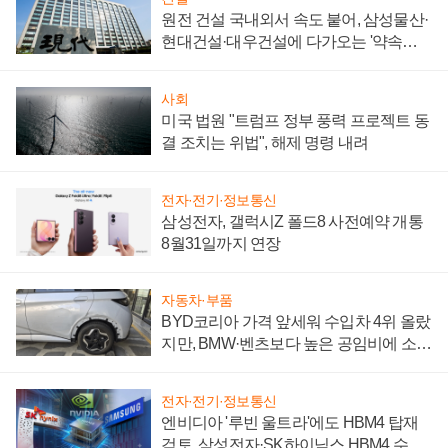
원전 건설 국내외서 속도 붙어, 삼성물산·
현대건설·대우건설에 다가오는 '약속의
시간'
사회
미국 법원 "트럼프 정부 풍력 프로젝트 동
결 조치는 위법", 해제 명령 내려
전자·전기·정보통신
삼성전자, 갤럭시Z 폴드8 사전예약 개통
8월31일까지 연장
자동차·부품
BYD코리아 가격 앞세워 수입차 4위 올랐
지만, BMW·벤츠보다 높은 공임비에 소비
자 불만 폭발
전자·전기·정보통신
엔비디아 '루빈 울트라'에도 HBM4 탑재
검토, 삼성전자·SK하이닉스 HBM4 수율