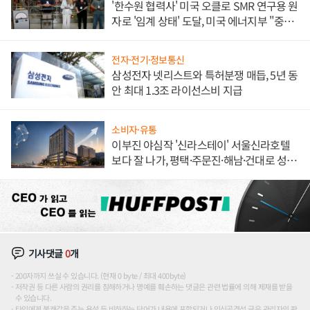
'한수원 협력사' 미국 오클로 SMR 연구용 원
자로 '임계 상태' 도달, 미국 에너지부 "중요
한 이정표"
전자·전기·정보통신
삼성전자 넷리스트와 특허분쟁 매듭, 5년 동
안 최대 1.3조 라이선스비 지급
소비자·유통
이부진 야심작 '신라스테이' 서울신라호텔
보다 잘 나가, 평택·주문진·해남·건대로 성
장판 더 넓힌다
기사댓글
0
개
200자까지 쓰실 수 있습니다. (현재 0 byte / 최대 400byte)
저작권 등 다른 사람의 권리를 침해하거나 명예를 훼손하는 댓글은 관련 법률에 의해 제재를 받을
수 있습니다.
타인에게 불쾌감을 주는 욕설 등 비하하는 단어가 내용에 포함되거나 인신공격성 글은 관리자의 판