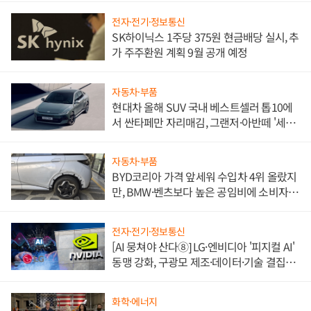
전자·전기·정보통신
SK하이닉스 1주당 375원 현금배당 실시, 추
가 주주환원 계획 9월 공개 예정
자동차·부품
현대차 올해 SUV 국내 베스트셀러 톱10에
서 싼타페만 자리매김, 그랜저·아반떼 '세단
쌍끌이'로 내수 방어
자동차·부품
BYD코리아 가격 앞세워 수입차 4위 올랐지
만, BMW·벤츠보다 높은 공임비에 소비자
불만 폭발
전자·전기·정보통신
[AI 뭉쳐야 산다⑧] LG·엔비디아 '피지컬 AI'
동맹 강화, 구광모 제조·데이터·기술 결집
해 종합 로보틱스 기업으로
화학·에너지