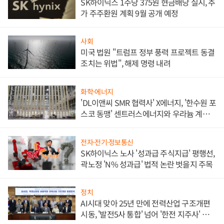
SK하이닉스 1주당 375원 현금배당 실시, 추
가 주주환원 계획 9월 공개 예정
사회
미국 법원 "트럼프 정부 풍력 프로젝트 동결
조치는 위법", 해제 명령 내려
화학·에너지
'DL이앤씨 SMR 협력사' X에너지, '한수원 포
스코 동맹' 센트러스에너지와 우라늄 계약
체결
전자·전기·정보통신
SK하이닉스 노사 '성과급 주식지급' 평행선,
곽노정 'N% 성과급' 법적 논란 벗을지 주목
정치
AI시대 맞아 25년 만에 전력산업 구조개편
시동, '발전5사 통합' 넘어 '한전 지주사' 재편