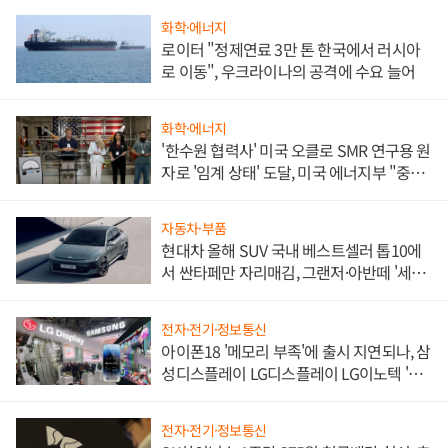
화학·에너지
로이터 "정제연료 3만 톤 한국에서 러시아
로 이동", 우크라이나의 공격에 수요 늘어
화학·에너지
'한수원 협력사' 미국 오클로 SMR 연구용 원
자로 '임계 상태' 도달, 미국 에너지부 "중요
한 이정표"
자동차·부품
현대차 올해 SUV 국내 베스트셀러 톱10에
서 싼타페만 자리매김, 그랜저·아반떼 '세단
쌍끌이'로 내수 방어
전자·전기·정보통신
아이폰18 '메모리 부족'에 출시 지연되나, 삼
성디스플레이 LG디스플레이 LG이노텍 '탈
애플' 수익 다각화 속도
전자·전기·정보통신