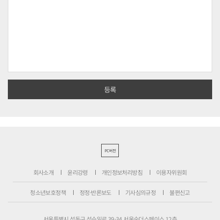
PC버전
회사소개
윤리강령
개인정보처리방침
이용자위원회
청소년보호정책
정정·반론보도
기사심의규정
불편신고
서울특별시 성동구 성수일로 39-34 서울숲더스페이스 12층