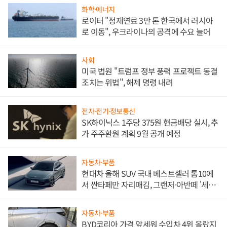
화학·에너지
로이터 "정제연료 3만 톤 한국에서 러시아
로 이동", 우크라이나의 공격에 수요 늘어
사회
미국 법원 "트럼프 정부 풍력 프로젝트 동결
조치는 위법", 해제 명령 내려
전자·전기·정보통신
SK하이닉스 1주당 375원 현금배당 실시, 추
가 주주환원 계획 9월 공개 예정
자동차·부품
현대차 올해 SUV 국내 베스트셀러 톱10에
서 싼타페만 자리매김, 그랜저·아반떼 '세단
쌍끌이'로 내수 방어
자동차·부품
BYD코리아 가격 앞세워 수입차 4위 올랐지