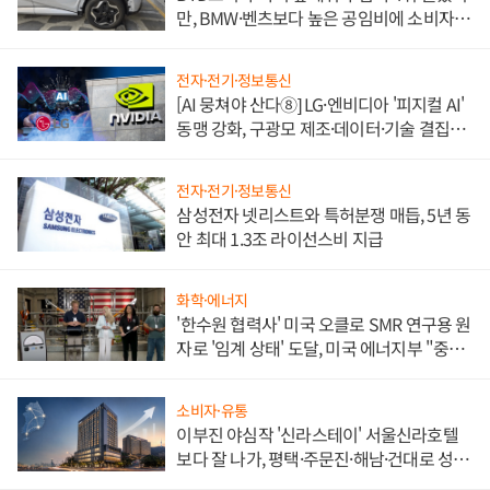
만, BMW·벤츠보다 높은 공임비에 소비자
불만 폭발
전자·전기·정보통신
[AI 뭉쳐야 산다⑧] LG·엔비디아 '피지컬 AI'
동맹 강화, 구광모 제조·데이터·기술 결집
해 종합 로보틱스 기업으로
전자·전기·정보통신
삼성전자 넷리스트와 특허분쟁 매듭, 5년 동
안 최대 1.3조 라이선스비 지급
화학·에너지
'한수원 협력사' 미국 오클로 SMR 연구용 원
자로 '임계 상태' 도달, 미국 에너지부 "중요
한 이정표"
소비자·유통
이부진 야심작 '신라스테이' 서울신라호텔
보다 잘 나가, 평택·주문진·해남·건대로 성
장판 더 넓힌다