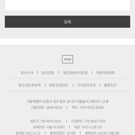
PC버전
회사소개
윤리강령
개인정보처리방침
이용자위원회
청소년보호정책
정정·반론보도
기사심의규정
불편신고
서울특별시 성동구 성수일로 39-34 서울숲더스페이스 12층
대표전화 : 1800-6522
팩스 : 070-4015-8658
편집국 : 070-4010-8512
사업본부 : 070-4010-7078
등록번호 : 서울 아 02897
제호 : 비즈니스포스트
등록일: 2013.11.13
발행·편집인 : 강석운
발행일자: 2013년 12월 2일