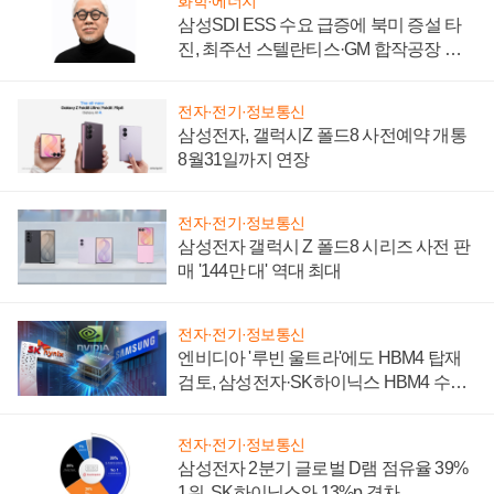
화학·에너지
삼성SDI ESS 수요 급증에 북미 증설 타
진, 최주선 스텔란티스·GM 합작공장 건
설 재추진하나
전자·전기·정보통신
삼성전자, 갤럭시Z 폴드8 사전예약 개통
8월31일까지 연장
전자·전기·정보통신
삼성전자 갤럭시 Z 폴드8 시리즈 사전 판
매 '144만 대' 역대 최대
전자·전기·정보통신
엔비디아 '루빈 울트라'에도 HBM4 탑재
검토, 삼성전자·SK하이닉스 HBM4 수율
에 주도권 갈린다
전자·전기·정보통신
삼성전자 2분기 글로벌 D램 점유율 39%
1위, SK하이닉스와 13%p 격차