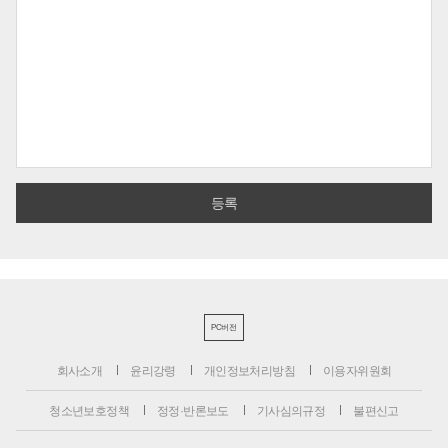
PC버전
회사소개
윤리강령
개인정보처리방침
이용자위원회
청소년보호정책
정정·반론보도
기사심의규정
불편신고