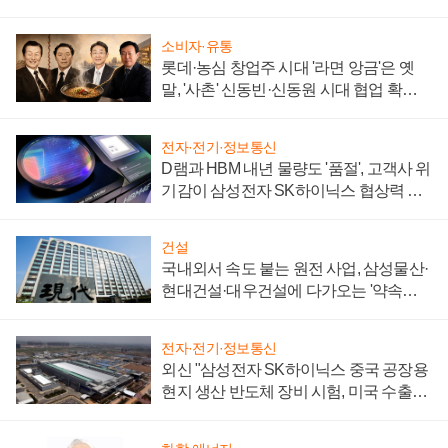
소비자·유통
롯데·농심 창업주 시대 '라면 앙금'은 옛
말, '사촌' 신동빈·신동원 시대 협업 확대
일로
전자·전기·정보통신
D램과 HBM 내년 물량도 '품절', 고객사 위
기감이 삼성전자 SK하이닉스 협상력 더
키워
건설
국내외서 속도 붙는 원전 사업, 삼성물산·
현대건설·대우건설에 다가오는 '약속의
시간'
전자·전기·정보통신
외신 "삼성전자 SK하이닉스 중국 공장용
현지 생산 반도체 장비 시험, 미국 수출통
제 대비"