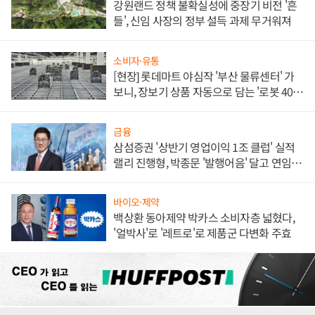
강원랜드 정책 불확실성에 중장기 비전 '흔
들', 신임 사장의 정부 설득 과제 무거워져
소비자·유통
[현장] 롯데마트 야심작 '부산 물류센터' 가
보니, 장보기 상품 자동으로 담는 '로봇 400
대' 장관
금융
삼섬증권 '상반기 영업이익 1조 클럽' 실적
랠리 진행형, 박종문 '발행어음' 달고 연임 향
하나
바이오·제약
백상환 동아제약 박카스 소비자층 넓혔다,
'얼박사'로 '레트로'로 제품군 다변화 주효