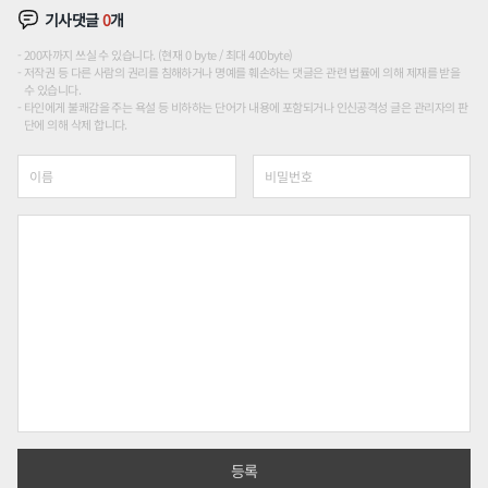
기사댓글
0
개
200자까지 쓰실 수 있습니다. (현재 0 byte / 최대 400byte)
저작권 등 다른 사람의 권리를 침해하거나 명예를 훼손하는 댓글은 관련 법률에 의해 제재를 받을
수 있습니다.
타인에게 불쾌감을 주는 욕설 등 비하하는 단어가 내용에 포함되거나 인신공격성 글은 관리자의 판
단에 의해 삭제 합니다.