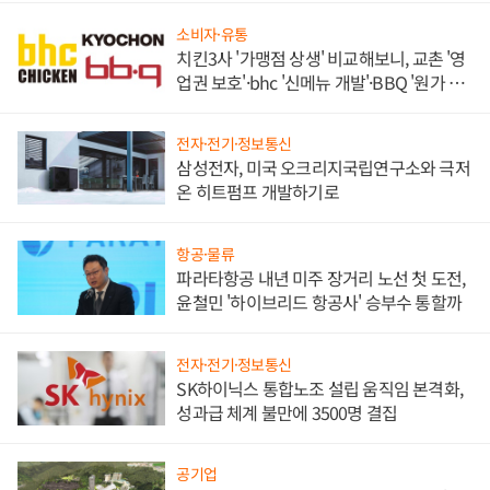
소비자·유통
치킨3사 '가맹점 상생' 비교해보니, 교촌 '영
업권 보호'·bhc '신메뉴 개발'·BBQ '원가 부
담'
전자·전기·정보통신
삼성전자, 미국 오크리지국립연구소와 극저
온 히트펌프 개발하기로
항공·물류
파라타항공 내년 미주 장거리 노선 첫 도전,
윤철민 '하이브리드 항공사' 승부수 통할까
전자·전기·정보통신
SK하이닉스 통합노조 설립 움직임 본격화,
성과급 체계 불만에 3500명 결집
공기업