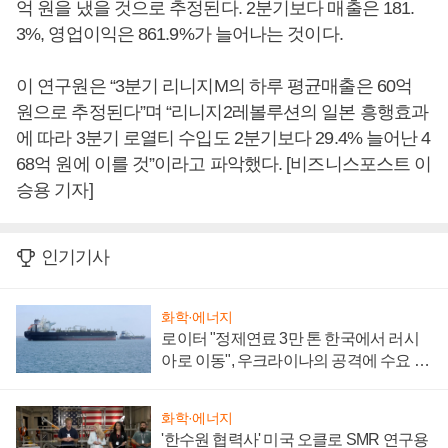
억 원을 냈을 것으로 추정된다. 2분기보다 매출은 181.
3%, 영업이익은 861.9%가 늘어나는 것이다.
이 연구원은 “3분기 리니지M의 하루 평균매출은 60억
원으로 추정된다”며 “리니지2레볼루션의 일본 흥행효과
에 따라 3분기 로열티 수입도 2분기보다 29.4% 늘어난 4
68억 원에 이를 것”이라고 파악했다. [비즈니스포스트 이
승용 기자]
인기기사
화학·에너지
로이터 "정제연료 3만 톤 한국에서 러시
아로 이동", 우크라이나의 공격에 수요 늘
어
화학·에너지
'한수원 협력사' 미국 오클로 SMR 연구용