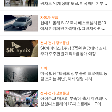
원자로 '임계 상태' 도달, 미국 에너지부
"중요한 이정표"
자동차·부품
현대차 올해 SUV 국내 베스트셀러 톱10
에서 싼타페만 자리매김, 그랜저·아반떼
'세단 쌍끌이'로 내수 방어
전자·전기·정보통신
SK하이닉스 1주당 375원 현금배당 실시,
추가 주주환원 계획 9월 공개 예정
사회
미국 법원 "트럼프 정부 풍력 프로젝트 동
결 조치는 위법", 해제 명령 내려
전자·전기·정보통신
아이폰18 '메모리 부족'에 출시 지연되나,
삼성디스플레이 LG디스플레이 LG이노
텍 '탈애플' 수익 다각화 속도