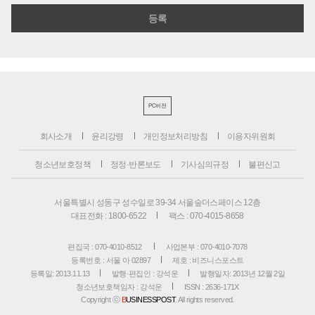
PC버전
회사소개
윤리강령
개인정보처리방침
이용자위원회
청소년보호정책
정정·반론보도
기사심의규정
불편신고
서울특별시 성동구 성수일로 39-34 서울숲더스페이스 12층
대표전화 : 1800-6522
팩스 : 070-4015-8658
편집국 : 070-4010-8512
사업본부 : 070-4010-7078
등록번호 : 서울 아 02897
제호 : 비즈니스포스트
등록일: 2013.11.13
발행·편집인 : 강석운
발행일자: 2013년 12월 2일
청소년보호책임자 : 강석운
ISSN : 2636-171X
Copyright ⓒ
B
USINESSPOST
. All rights reserved.