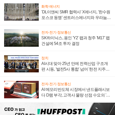
화학·에너지
'DL이앤씨 SMR 협력사' X에너지, '한수원
포스코 동맹' 센트러스에너지와 우라늄
계약 체결
전자·전기·정보통신
SK하이닉스, 용인 'Y2' 팹과 청주 'M17' 팹
건설에 54조 투자 결정
정치
AI시대 맞아 25년 만에 전력산업 구조개
편 시동, '발전5사 통합' 넘어 '한전 지주사'
재편론도
전자·전기·정보통신
AI 메모리반도체 시장에서 낸드플래시보
다 D램 부각, 고객사 물량 선점 수요의 '우
선순위'