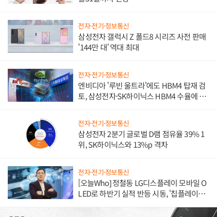
전자·전기·정보통신
삼성전자 갤럭시 Z 폴드8 시리즈 사전 판매
'144만 대' 역대 최대
전자·전기·정보통신
엔비디아 '루빈 울트라'에도 HBM4 탑재 검
토, 삼성전자·SK하이닉스 HBM4 수율에 주
도권 갈린다
전자·전기·정보통신
삼성전자 2분기 글로벌 D램 점유율 39% 1
위, SK하이닉스와 13%p 격차
전자·전기·정보통신
[오늘Who] 정철동 LG디스플레이 모바일 O
LED로 하반기 실적 반등 시동, '칩플레이
션'에 가격 인하 압박은 부담