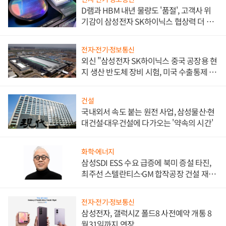
D램과 HBM 내년 물량도 '품절', 고객사 위
기감이 삼성전자 SK하이닉스 협상력 더 키
워
전자·전기·정보통신
외신 "삼성전자 SK하이닉스 중국 공장용 현
지 생산 반도체 장비 시험, 미국 수출통제 대
비"
건설
국내외서 속도 붙는 원전 사업, 삼성물산·현
대건설·대우건설에 다가오는 '약속의 시간'
화학·에너지
삼성SDI ESS 수요 급증에 북미 증설 타진,
최주선 스텔란티스·GM 합작공장 건설 재추
진하나
전자·전기·정보통신
삼성전자, 갤럭시Z 폴드8 사전예약 개통 8
월31일까지 연장