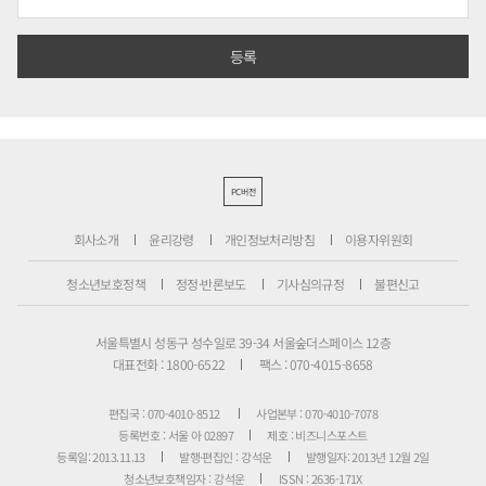
PC버전
회사소개
윤리강령
개인정보처리방침
이용자위원회
청소년보호정책
정정·반론보도
기사심의규정
불편신고
서울특별시 성동구 성수일로 39-34 서울숲더스페이스 12층
대표전화 : 1800-6522
팩스 : 070-4015-8658
편집국 : 070-4010-8512
사업본부 : 070-4010-7078
등록번호 : 서울 아 02897
제호 : 비즈니스포스트
등록일: 2013.11.13
발행·편집인 : 강석운
발행일자: 2013년 12월 2일
청소년보호책임자 : 강석운
ISSN : 2636-171X