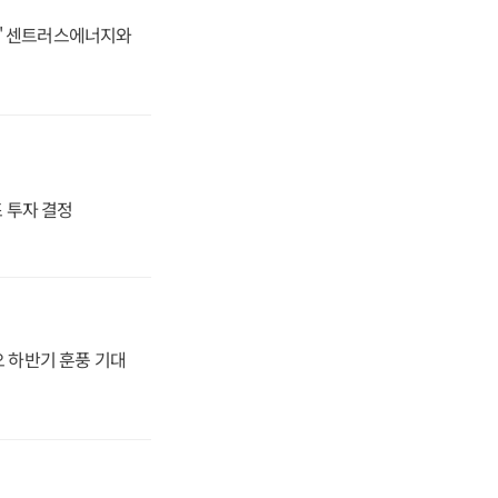
동맹' 센트러스에너지와
4조 투자 결정
오 하반기 훈풍 기대