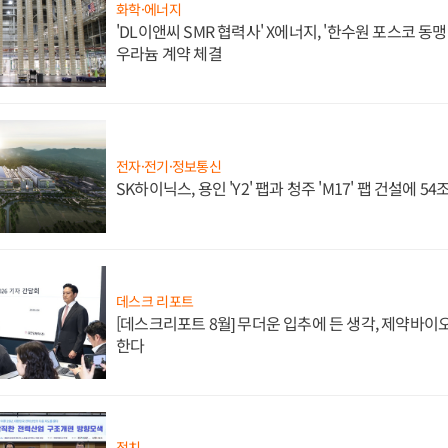
화학·에너지
'DL이앤씨 SMR 협력사' X에너지, '한수원 포스코 
우라늄 계약 체결
전자·전기·정보통신
SK하이닉스, 용인 'Y2' 팹과 청주 'M17' 팹 건설에 5
데스크 리포트
[데스크리포트 8월] 무더운 입추에 든 생각, 제약바이
한다
정치