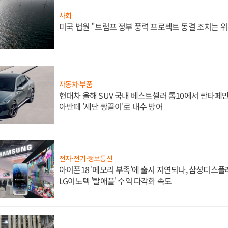
사회
미국 법원 "트럼프 정부 풍력 프로젝트 동결 조치는 위
자동차·부품
현대차 올해 SUV 국내 베스트셀러 톱10에서 싼타페만
아반떼 '세단 쌍끌이'로 내수 방어
전자·전기·정보통신
아이폰18 '메모리 부족'에 출시 지연되나, 삼성디스
LG이노텍 '탈애플' 수익 다각화 속도