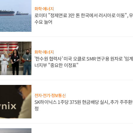
화학·에너지
로이터 "정제연료 3만 톤 한국에서 러시아로 이동",
수요 늘어
화학·에너지
'한수원 협력사' 미국 오클로 SMR 연구용 원자로 '임계 
너지부 "중요한 이정표"
전자·전기·정보통신
SK하이닉스 1주당 375원 현금배당 실시, 추가 주주환
정