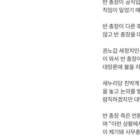
반 총장이 공식입
직임이 일었기 때
반 총장이 다른 
않고 반 총장을 
권노갑 새정치민주
이 와서 반 총장
대망론에 불을 지
새누리당 친박계
을 놓고 논의를 
람직하겠지만 대안
반 총장 측은 언
며 “이런 상황
이 제기돼 사무총