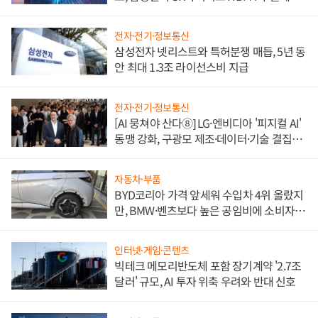
도권 갈린다
전자·전기·정보통신
삼성전자 넷리스트와 특허분쟁 매듭, 5년 동
안 최대 1.3조 라이선스비 지급
전자·전기·정보통신
[AI 뭉쳐야 산다⑧] LG·엔비디아 '피지컬 AI'
동맹 강화, 구광모 제조·데이터·기술 결집
해 종합 로보틱스 기업으로
자동차·부품
BYD코리아 가격 앞세워 수입차 4위 올랐지
만, BMW·벤츠보다 높은 공임비에 소비자
불만 폭발
인터넷·게임·콘텐츠
빅테크 메모리반도체 포함 장기계약 '2.7조
달러' 규모, AI 투자 위축 우려와 반대 신호