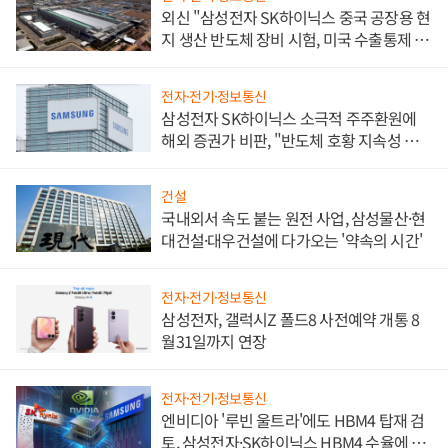
외신 "삼성전자 SK하이닉스 중국 공장용 현
지 생산 반도체 장비 시험, 미국 수출통제 대
비"
전자·전기·정보통신
삼성전자 SK하이닉스 소극적 주주환원에
해외 증권가 비판, "반도체 호황 지속성 의
문"
건설
국내외서 속도 붙는 원전 사업, 삼성물산·현
대건설·대우건설에 다가오는 '약속의 시간'
전자·전기·정보통신
삼성전자, 갤럭시Z 폴드8 사전예약 개통 8
월31일까지 연장
전자·전기·정보통신
엔비디아 '루빈 울트라'에도 HBM4 탑재 검
토, 삼성전자·SK하이닉스 HBM4 수율에 주