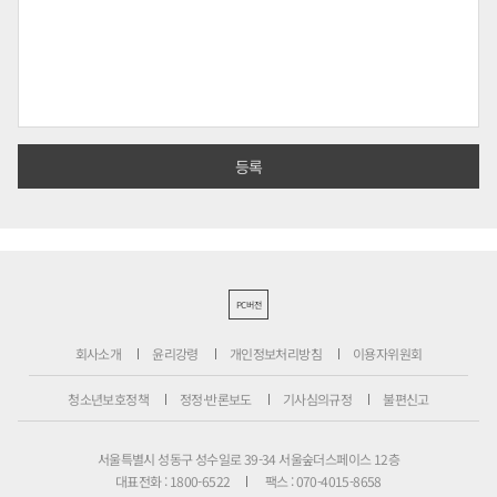
PC버전
회사소개
윤리강령
개인정보처리방침
이용자위원회
청소년보호정책
정정·반론보도
기사심의규정
불편신고
서울특별시 성동구 성수일로 39-34 서울숲더스페이스 12층
대표전화 : 1800-6522
팩스 : 070-4015-8658