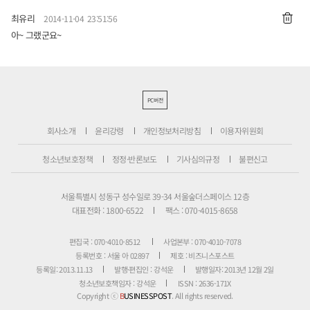
최유리
2014-11-04 23:51:56
아~ 그랬군요~
PC버전
회사소개
윤리강령
개인정보처리방침
이용자위원회
청소년보호정책
정정·반론보도
기사심의규정
불편신고
서울특별시 성동구 성수일로 39-34 서울숲더스페이스 12층
대표전화 : 1800-6522
팩스 : 070-4015-8658
편집국 : 070-4010-8512
사업본부 : 070-4010-7078
등록번호 : 서울 아 02897
제호 : 비즈니스포스트
등록일: 2013.11.13
발행·편집인 : 강석운
발행일자: 2013년 12월 2일
청소년보호책임자 : 강석운
ISSN : 2636-171X
Copyright ⓒ
B
USINESSPOST
. All rights reserved.