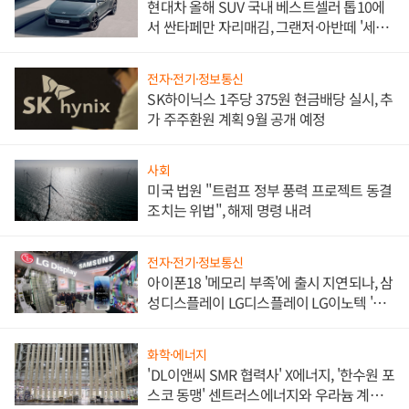
현대차 올해 SUV 국내 베스트셀러 톱10에
서 싼타페만 자리매김, 그랜저·아반떼 '세단
쌍끌이'로 내수 방어
전자·전기·정보통신
SK하이닉스 1주당 375원 현금배당 실시, 추
가 주주환원 계획 9월 공개 예정
사회
미국 법원 "트럼프 정부 풍력 프로젝트 동결
조치는 위법", 해제 명령 내려
전자·전기·정보통신
아이폰18 '메모리 부족'에 출시 지연되나, 삼
성디스플레이 LG디스플레이 LG이노텍 '탈
애플' 수익 다각화 속도
화학·에너지
'DL이앤씨 SMR 협력사' X에너지, '한수원 포
스코 동맹' 센트러스에너지와 우라늄 계약