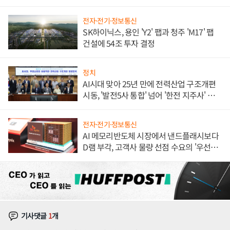
체결
전자·전기·정보통신
SK하이닉스, 용인 'Y2' 팹과 청주 'M17' 팹
건설에 54조 투자 결정
정치
AI시대 맞아 25년 만에 전력산업 구조개편
시동, '발전5사 통합' 넘어 '한전 지주사' 재편
론도
전자·전기·정보통신
AI 메모리반도체 시장에서 낸드플래시보다
D램 부각, 고객사 물량 선점 수요의 '우선순
위'
기사댓글
1
개