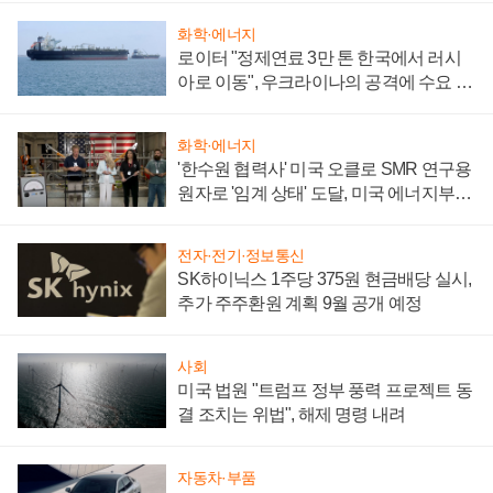
화학·에너지
로이터 "정제연료 3만 톤 한국에서 러시
아로 이동", 우크라이나의 공격에 수요 늘
어
화학·에너지
'한수원 협력사' 미국 오클로 SMR 연구용
원자로 '임계 상태' 도달, 미국 에너지부
"중요한 이정표"
전자·전기·정보통신
SK하이닉스 1주당 375원 현금배당 실시,
추가 주주환원 계획 9월 공개 예정
사회
미국 법원 "트럼프 정부 풍력 프로젝트 동
결 조치는 위법", 해제 명령 내려
자동차·부품