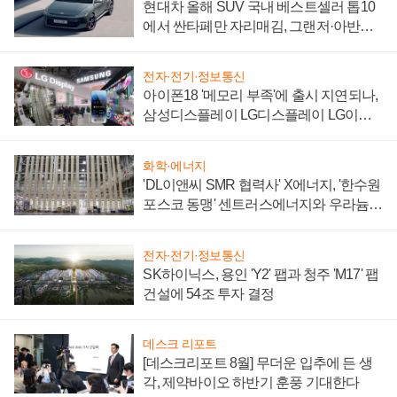
현대차 올해 SUV 국내 베스트셀러 톱10
에서 싼타페만 자리매김, 그랜저·아반떼
'세단 쌍끌이'로 내수 방어
전자·전기·정보통신
아이폰18 '메모리 부족'에 출시 지연되나,
삼성디스플레이 LG디스플레이 LG이노
텍 '탈애플' 수익 다각화 속도
화학·에너지
'DL이앤씨 SMR 협력사' X에너지, '한수원
포스코 동맹' 센트러스에너지와 우라늄
계약 체결
전자·전기·정보통신
SK하이닉스, 용인 'Y2' 팹과 청주 'M17' 팹
건설에 54조 투자 결정
데스크 리포트
[데스크리포트 8월] 무더운 입추에 든 생
각, 제약바이오 하반기 훈풍 기대한다