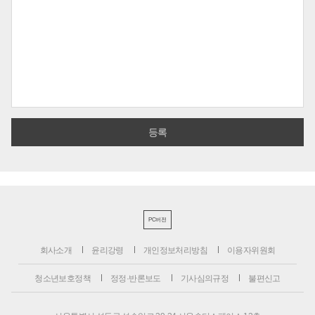
PC버전
회사소개
윤리강령
개인정보처리방침
이용자위원회
청소년보호정책
정정·반론보도
기사심의규정
불편신고