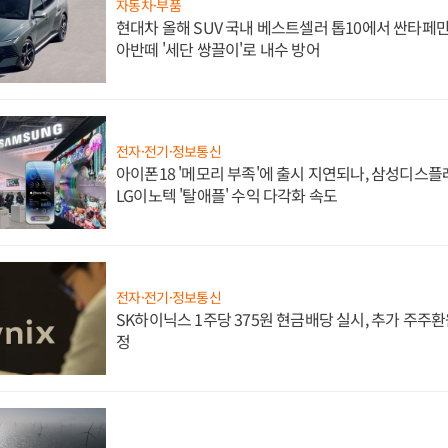
자동차·부품
현대차 올해 SUV 국내 베스트셀러 톱10에서 싼타페만
아반떼 '세단 쌍끌이'로 내수 방어
전자·전기·정보통신
아이폰18 '메모리 부족'에 출시 지연되나, 삼성디스
LG이노텍 '탈애플' 수익 다각화 속도
전자·전기·정보통신
SK하이닉스 1주당 375원 현금배당 실시, 추가 주주환
정