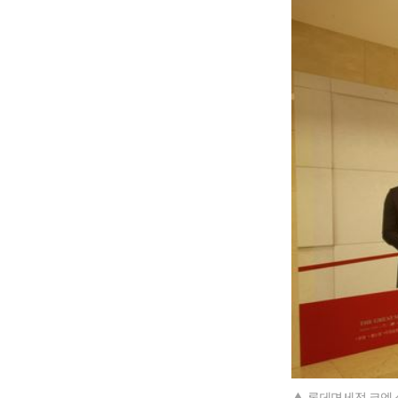
▲ 롯데면세점 코엑