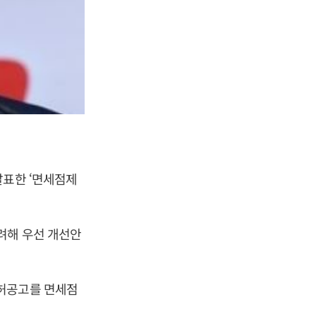
발표한 ‘면세점제
려해 우선 개선안
특허공고를 면세점