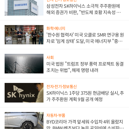
삼성전자 SK하이닉스 소극적 주주환원에
해외 증권가 비판, "반도체 호황 지속성 의
문"
화학·에너지
'한수원 협력사' 미국 오클로 SMR 연구용 원
자로 '임계 상태' 도달, 미국 에너지부 "중요
한 이정표"
사회
미국 법원 "트럼프 정부 풍력 프로젝트 동결
조치는 위법", 해제 명령 내려
전자·전기·정보통신
SK하이닉스 1주당 375원 현금배당 실시, 추
가 주주환원 계획 9월 공개 예정
자동차·부품
BYD코리아 가격 앞세워 수입차 4위 올랐지
만, BMW·벤츠보다 높은 공임비에 소비자