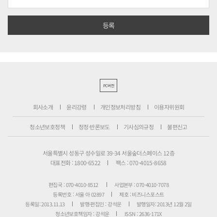
PC버전
회사소개
윤리강령
개인정보처리방침
이용자위원회
청소년보호정책
정정·반론보도
기사심의규정
불편신고
서울특별시 성동구 성수일로 39-34 서울숲더스페이스 12층
대표전화 : 1800-6522
팩스 : 070-4015-8658
편집국 : 070-4010-8512
사업본부 : 070-4010-7078
등록번호 : 서울 아 02897
제호 : 비즈니스포스트
등록일: 2013.11.13
발행·편집인 : 강석운
발행일자: 2013년 12월 2일
청소년보호책임자 : 강석운
ISSN : 2636-171X