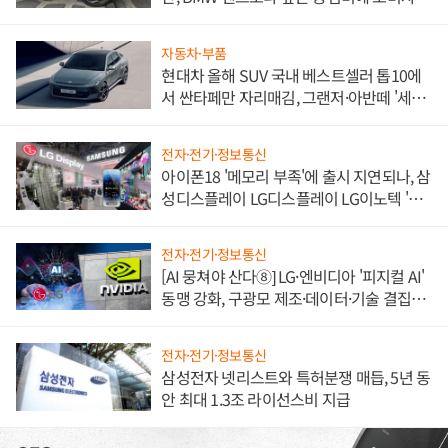
불만 폭발
자동차·부품
현대차 올해 SUV 국내 베스트셀러 톱10에
서 싼타페만 자리매김, 그랜저·아반떼 '세단
쌍끌이'로 내수 방어
전자·전기·정보통신
아이폰18 '메모리 부족'에 출시 지연되나, 삼
성디스플레이 LG디스플레이 LG이노텍 '탈
애플' 수익 다각화 속도
전자·전기·정보통신
[AI 뭉쳐야 산다⑧] LG·엔비디아 '피지컬 AI'
동맹 강화, 구광모 제조·데이터·기술 결집
해 종합 로보틱스 기업으로
전자·전기·정보통신
삼성전자 넷리스트와 특허분쟁 매듭, 5년 동
안 최대 1.3조 라이선스비 지급