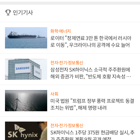
인기기사
화학·에너지
로이터 "정제연료 3만 톤 한국에서 러시아
로 이동", 우크라이나의 공격에 수요 늘어
전자·전기·정보통신
삼성전자 SK하이닉스 소극적 주주환원에
해외 증권가 비판, "반도체 호황 지속성 의
문"
사회
미국 법원 "트럼프 정부 풍력 프로젝트 동결
조치는 위법", 해제 명령 내려
전자·전기·정보통신
SK하이닉스 1주당 375원 현금배당 실시, 추
가 주주환원 계획 9월 공개 예정