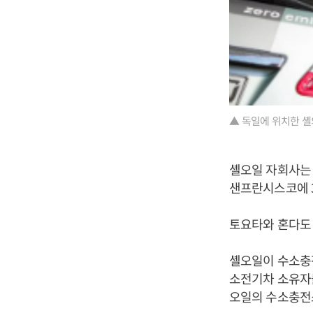
▲ 독일에 위치한 셸
셸오일 자회사는 
샌프란시스코에 3
토요타와 혼다도
셸오일이 수소충
소전기차 소유자
오일의 수소충전소