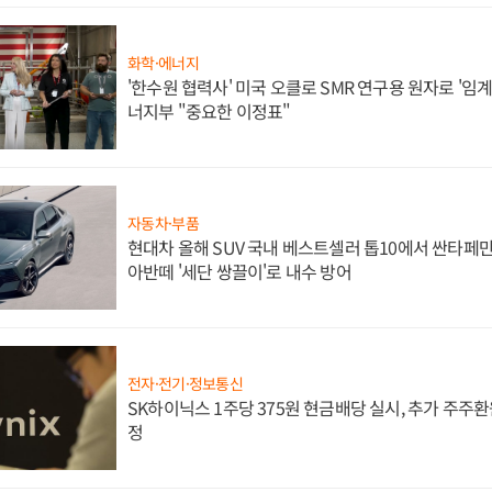
화학·에너지
'한수원 협력사' 미국 오클로 SMR 연구용 원자로 '임계 
너지부 "중요한 이정표"
자동차·부품
현대차 올해 SUV 국내 베스트셀러 톱10에서 싼타페만
아반떼 '세단 쌍끌이'로 내수 방어
전자·전기·정보통신
SK하이닉스 1주당 375원 현금배당 실시, 추가 주주환
정