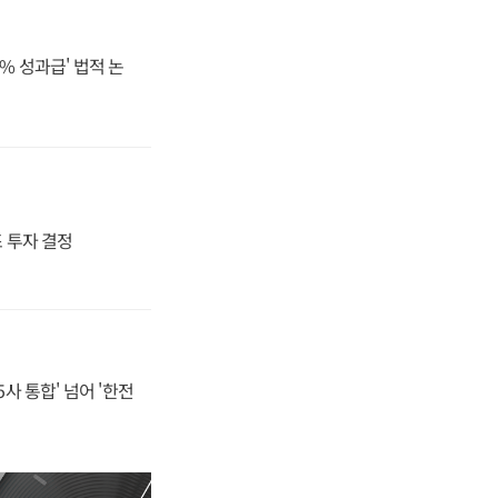
% 성과급' 법적 논
4조 투자 결정
사 통합' 넘어 '한전