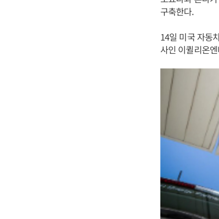
구축한다.
14일 미국 자
사인 이퀼리온엔터