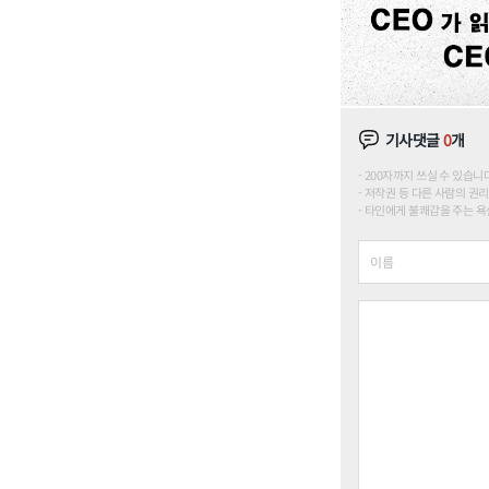
기사댓글
0
개
200자까지 쓰실 수 있습니다. (
저작권 등 다른 사람의 권리
타인에게 불쾌감을 주는 욕설