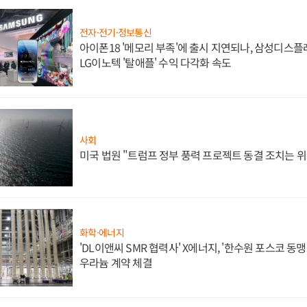
전자·전기·정보통신
아이폰18 '메모리 부족'에 출시 지연되나, 삼성디스
LG이노텍 '탈애플' 수익 다각화 속도
사회
미국 법원 "트럼프 정부 풍력 프로젝트 동결 조치는 위
화학·에너지
'DL이앤씨 SMR 협력사' X에너지, '한수원 포스코 
우라늄 계약 체결