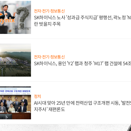
전자·전기·정보통신
SK하이닉스 노사 '성과급 주식지급' 평행선, 곽노정 'N
란 벗을지 주목
전자·전기·정보통신
SK하이닉스, 용인 'Y2' 팹과 청주 'M17' 팹 건설에 5
정치
AI시대 맞아 25년 만에 전력산업 구조개편 시동, '발전5
지주사' 재편론도