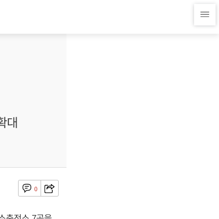
확대
0
소충전소 7곳을