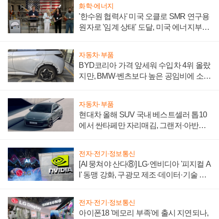
화학·에너지
'한수원 협력사' 미국 오클로 SMR 연구용
원자로 '임계 상태' 도달, 미국 에너지부
"중요한 이정표"
자동차·부품
BYD코리아 가격 앞세워 수입차 4위 올랐
지만, BMW·벤츠보다 높은 공임비에 소비
자 불만 폭발
자동차·부품
현대차 올해 SUV 국내 베스트셀러 톱10
에서 싼타페만 자리매김, 그랜저·아반떼
'세단 쌍끌이'로 내수 방어
전자·전기·정보통신
[AI 뭉쳐야 산다⑧] LG·엔비디아 '피지컬 A
I' 동맹 강화, 구광모 제조·데이터·기술 결
집해 종합 로보틱스 기업으로
전자·전기·정보통신
아이폰18 '메모리 부족'에 출시 지연되나,