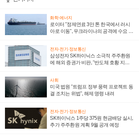
화학·에너지
로이터 "정제연료 3만 톤 한국에서 러시
아로 이동", 우크라이나의 공격에 수요 늘
어
전자·전기·정보통신
삼성전자 SK하이닉스 소극적 주주환원
에 해외 증권가 비판, "반도체 호황 지속
성 의문"
사회
미국 법원 "트럼프 정부 풍력 프로젝트 동
결 조치는 위법", 해제 명령 내려
전자·전기·정보통신
SK하이닉스 1주당 375원 현금배당 실시,
추가 주주환원 계획 9월 공개 예정