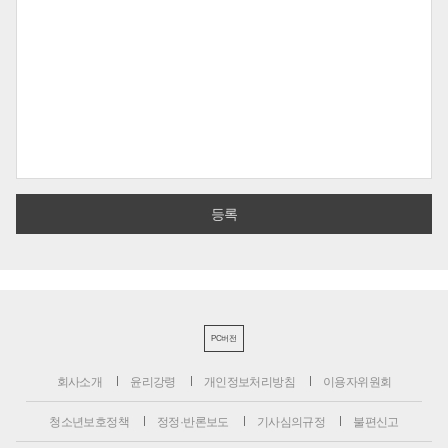
PC버전
회사소개
윤리강령
개인정보처리방침
이용자위원회
청소년보호정책
정정·반론보도
기사심의규정
불편신고