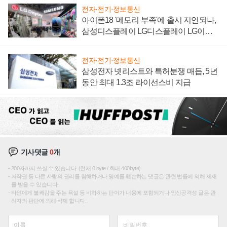
전자·전기·정보통신
아이폰18 '메모리 부족'에 출시 지연되나,
삼성디스플레이 LG디스플레이 LG이노
텍 '탈애플' 수익 다각화 속도
전자·전기·정보통신
삼성전자 넷리스트와 특허분쟁 매듭, 5년
동안 최대 1.3조 라이선스비 지급
기사댓글
0
개
200자까지 쓰실 수 있습니다. (현재 0 byte / 최대 400byte)
저작권 등 다른 사람의 권리를 침해하거나 명예를 훼손하는 댓글은 관련 법률에 의해 제재
를 받을 수 있습니다.
타인에게 불쾌감을 주는 욕설 등 비하하는 단어가 내용에 포함되거나 인신공격성 글은 관
리자의 판단에 의해 삭제 합니다.