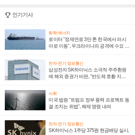
인기기사
화학·에너지
로이터 "정제연료 3만 톤 한국에서 러시
아로 이동", 우크라이나의 공격에 수요 늘
어
전자·전기·정보통신
삼성전자 SK하이닉스 소극적 주주환원
에 해외 증권가 비판, "반도체 호황 지속
성 의문"
사회
미국 법원 "트럼프 정부 풍력 프로젝트 동
결 조치는 위법", 해제 명령 내려
전자·전기·정보통신
SK하이닉스 1주당 375원 현금배당 실시,