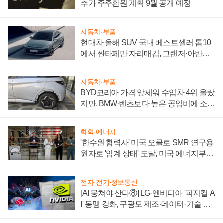
추가 주주환원 계획 9월 공개 예정
자동차·부품
현대차 올해 SUV 국내 베스트셀러 톱10
에서 싼타페만 자리매김, 그랜저·아반떼
'세단 쌍끌이'로 내수 방어
자동차·부품
BYD코리아 가격 앞세워 수입차 4위 올랐
지만, BMW·벤츠보다 높은 공임비에 소비
자 불만 폭발
화학·에너지
'한수원 협력사' 미국 오클로 SMR 연구용
원자로 '임계 상태' 도달, 미국 에너지부
"중요한 이정표"
전자·전기·정보통신
[AI 뭉쳐야 산다⑧] LG·엔비디아 '피지컬 A
I' 동맹 강화, 구광모 제조·데이터·기술 결
집해 종합 로보틱스 기업으로