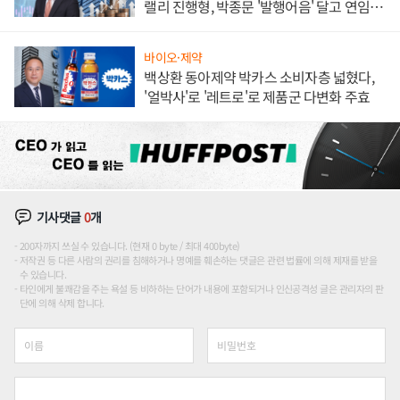
랠리 진행형, 박종문 '발행어음' 달고 연임 향
하나
바이오·제약
백상환 동아제약 박카스 소비자층 넓혔다,
'얼박사'로 '레트로'로 제품군 다변화 주효
기사댓글
0
개
200자까지 쓰실 수 있습니다. (현재 0 byte / 최대 400byte)
저작권 등 다른 사람의 권리를 침해하거나 명예를 훼손하는 댓글은 관련 법률에 의해 제재를 받을
수 있습니다.
타인에게 불쾌감을 주는 욕설 등 비하하는 단어가 내용에 포함되거나 인신공격성 글은 관리자의 판
단에 의해 삭제 합니다.