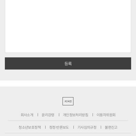
PC버전
회사소개
윤리강령
개인정보처리방침
이용자위원회
청소년보호정책
정정·반론보도
기사심의규정
불편신고