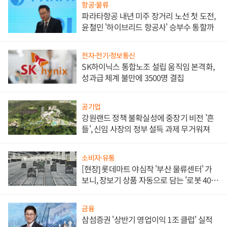
항공·물류
파라타항공 내년 미주 장거리 노선 첫 도전,
윤철민 '하이브리드 항공사' 승부수 통할까
전자·전기·정보통신
SK하이닉스 통합노조 설립 움직임 본격화,
성과급 체계 불만에 3500명 결집
공기업
강원랜드 정책 불확실성에 중장기 비전 '흔
들', 신임 사장의 정부 설득 과제 무거워져
소비자·유통
[현장] 롯데마트 야심작 '부산 물류센터' 가
보니, 장보기 상품 자동으로 담는 '로봇 400
대' 장관
금융
삼섬증권 '상반기 영업이익 1조 클럽' 실적