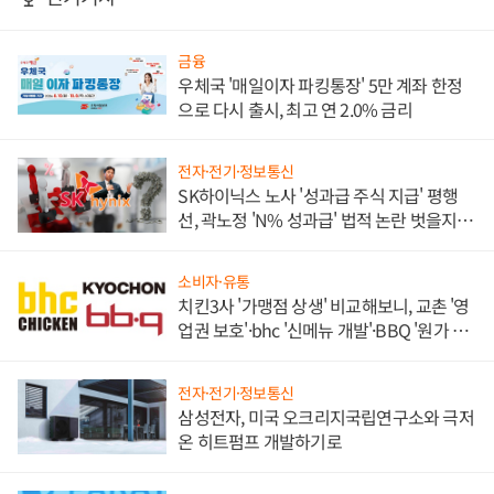
금융
우체국 '매일이자 파킹통장' 5만 계좌 한정
으로 다시 출시, 최고 연 2.0% 금리
전자·전기·정보통신
SK하이닉스 노사 '성과급 주식 지급' 평행
선, 곽노정 'N% 성과급' 법적 논란 벗을지 주
목
소비자·유통
치킨3사 '가맹점 상생' 비교해보니, 교촌 '영
업권 보호'·bhc '신메뉴 개발'·BBQ '원가 부
담'
전자·전기·정보통신
삼성전자, 미국 오크리지국립연구소와 극저
온 히트펌프 개발하기로