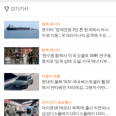
인기기사
화학·에너지
로이터 "정제연료 3만 톤 한국에서 러시
아로 이동", 우크라이나의 공격에 수요 늘
어
화학·에너지
'한수원 협력사' 미국 오클로 SMR 연구용
원자로 '임계 상태' 도달, 미국 에너지부
"중요한 이정표"
자동차·부품
현대차 올해 SUV 국내 베스트셀러 톱10
에서 싼타페만 자리매김, 그랜저·아반떼
'세단 쌍끌이'로 내수 방어
전자·전기·정보통신
아이폰18 '메모리 부족'에 출시 지연되나,
삼성디스플레이 LG디스플레이 LG이노