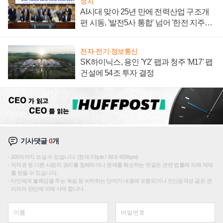
정치
AI시대 맞아 25년 만에 전력산업 구조개
편 시동, '발전5사 통합' 넘어 '한전 지주사'
재편론도
전자·전기·정보통신
SK하이닉스, 용인 'Y2' 팹과 청주 'M17' 팹
건설에 54조 투자 결정
기사댓글
0
개
200자까지 쓰실 수 있습니다. (현재 0 byte / 최대 400byte)
저작권 등 다른 사람의 권리를 침해하거나 명예를 훼손하는 댓글은 관련 법률에 의해 제재
를 받을 수 있습니다.
타인에게 불쾌감을 주는 욕설 등 비하하는 단어가 내용에 포함되거나 인신공격성 글은 관
리자의 판단에 의해 삭제 합니다.