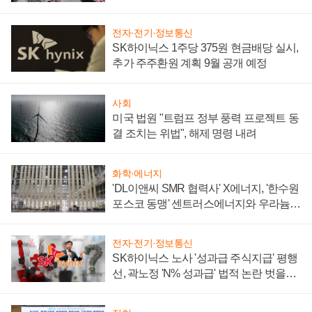
텍 '탈애플' 수익 다각화 속도
전자·전기·정보통신
SK하이닉스 1주당 375원 현금배당 실시,
추가 주주환원 계획 9월 공개 예정
사회
미국 법원 "트럼프 정부 풍력 프로젝트 동
결 조치는 위법", 해제 명령 내려
화학·에너지
'DL이앤씨 SMR 협력사' X에너지, '한수원
포스코 동맹' 센트러스에너지와 우라늄
계약 체결
전자·전기·정보통신
SK하이닉스 노사 '성과급 주식지급' 평행
선, 곽노정 'N% 성과급' 법적 논란 벗을지
주목