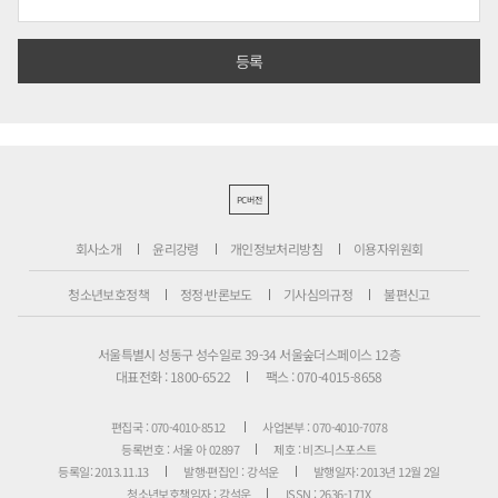
PC버전
회사소개
윤리강령
개인정보처리방침
이용자위원회
청소년보호정책
정정·반론보도
기사심의규정
불편신고
서울특별시 성동구 성수일로 39-34 서울숲더스페이스 12층
대표전화 : 1800-6522
팩스 : 070-4015-8658
편집국 : 070-4010-8512
사업본부 : 070-4010-7078
등록번호 : 서울 아 02897
제호 : 비즈니스포스트
등록일: 2013.11.13
발행·편집인 : 강석운
발행일자: 2013년 12월 2일
청소년보호책임자 : 강석운
ISSN : 2636-171X