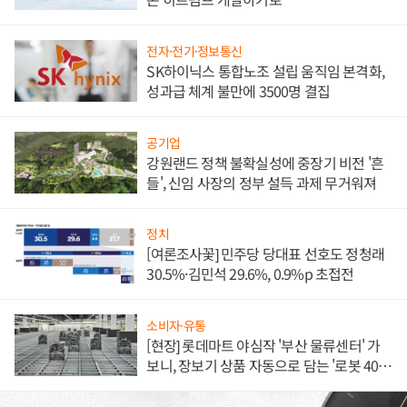
전자·전기·정보통신
SK하이닉스 통합노조 설립 움직임 본격화,
성과급 체계 불만에 3500명 결집
공기업
강원랜드 정책 불확실성에 중장기 비전 '흔
들', 신임 사장의 정부 설득 과제 무거워져
정치
[여론조사꽃] 민주당 당대표 선호도 정청래
30.5%·김민석 29.6%, 0.9%p 초접전
소비자·유통
[현장] 롯데마트 야심작 '부산 물류센터' 가
보니, 장보기 상품 자동으로 담는 '로봇 400
대' 장관