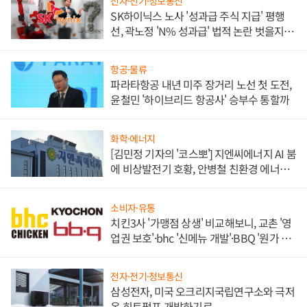
전자·전기·정보통신
SK하이닉스 노사 '성과급 주식 지급' 평행
선, 곽노정 'N% 성과급' 법적 논란 벗을지 주
목
항공·물류
파라타항공 내년 미주 장거리 노선 첫 도전,
윤철민 '하이브리드 항공사' 승부수 통할까
화학·에너지
[김민정 기자의 '코스뽀'] 지엔씨에너지 AI 붐
에 비상발전기 호황, 안병철 친환경 에너지
발전전문기업 향한다
소비자·유통
치킨3사 '가맹점 상생' 비교해보니, 교촌 '영
업권 보호'·bhc '신메뉴 개발'·BBQ '원가 부
담'
전자·전기·정보통신
삼성전자, 미국 오크리지국립연구소와 극저
온 히트펌프 개발하기로