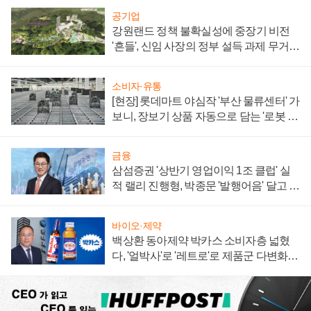
공기업
강원랜드 정책 불확실성에 중장기 비전
'흔들', 신임 사장의 정부 설득 과제 무거워
져
소비자·유통
[현장] 롯데마트 야심작 '부산 물류센터' 가
보니, 장보기 상품 자동으로 담는 '로봇 40
0대' 장관
금융
삼섬증권 '상반기 영업이익 1조 클럽' 실
적 랠리 진행형, 박종문 '발행어음' 달고 연
임 향하나
바이오·제약
백상환 동아제약 박카스 소비자층 넓혔
다, '얼박사'로 '레트로'로 제품군 다변화
주효