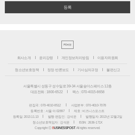
PC버전
회사소개
윤리강령
개인정보처리방침
이용자위원회
청소년보호정책
정정·반론보도
기사심의규정
불편신고
서울특별시 성동구 성수일로 39-34 서울숲더스페이스 12층
대표전화 : 1800-6522
팩스 : 070-4015-8658
편집국 : 070-4010-8512
사업본부 : 070-4010-7078
등록번호 : 서울 아 02897
제호 : 비즈니스포스트
등록일: 2013.11.13
발행·편집인 : 강석운
발행일자: 2013년 12월 2일
청소년보호책임자 : 강석운
ISSN : 2636-171X
Copyright ⓒ
B
USINESSPOST
. All rights reserved.