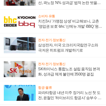
선, 곽노정 'N% 성과급' 법적 논란 벗을지
주목
소비자·유통
치킨3사 '가맹점 상생' 비교해보니, 교촌
'영업권 보호'·bhc '신메뉴 개발'·BBQ '원가
부담'
전자·전기·정보통신
삼성전자, 미국 오크리지국립연구소와
극저온 히트펌프 개발하기로
전자·전기·정보통신
SK하이닉스 통합노조 설립 움직임 본격
화, 성과급 체계 불만에 3500명 결집
항공·물류
파라타항공 내년 미주 장거리 노선 첫 도
전, 윤철민 '하이브리드 항공사' 승부수 통
할까