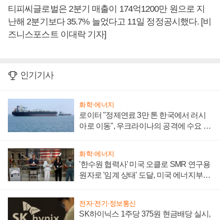
티피씨글로벌은 2분기 매출이 174억1200만 원으로 지
난해 2분기보다 35.7% 늘었다고 11일 정정공시했다. [비
즈니스포스트 이대락 기자]
인기기사
화학·에너지
로이터 "정제연료 3만 톤 한국에서 러시
아로 이동", 우크라이나의 공격에 수요 늘
어
화학·에너지
'한수원 협력사' 미국 오클로 SMR 연구용
원자로 '임계 상태' 도달, 미국 에너지부
"중요한 이정표"
전자·전기·정보통신
SK하이닉스 1주당 375원 현금배당 실시,