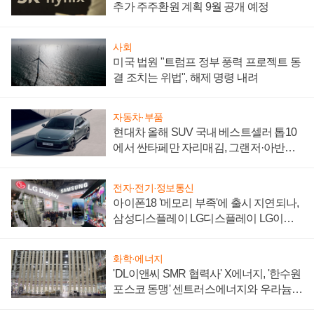
추가 주주환원 계획 9월 공개 예정
사회
미국 법원 "트럼프 정부 풍력 프로젝트 동
결 조치는 위법", 해제 명령 내려
자동차·부품
현대차 올해 SUV 국내 베스트셀러 톱10
에서 싼타페만 자리매김, 그랜저·아반떼
'세단 쌍끌이'로 내수 방어
전자·전기·정보통신
아이폰18 '메모리 부족'에 출시 지연되나,
삼성디스플레이 LG디스플레이 LG이노
텍 '탈애플' 수익 다각화 속도
화학·에너지
'DL이앤씨 SMR 협력사' X에너지, '한수원
포스코 동맹' 센트러스에너지와 우라늄
계약 체결