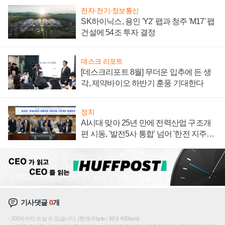
전자·전기·정보통신
SK하이닉스, 용인 'Y2' 팹과 청주 'M17' 팹
건설에 54조 투자 결정
데스크 리포트
[데스크리포트 8월] 무더운 입추에 든 생
각, 제약바이오 하반기 훈풍 기대한다
정치
AI시대 맞아 25년 만에 전력산업 구조개
편 시동, '발전5사 통합' 넘어 '한전 지주사'
재편론도
기사댓글
0
개
200자까지 쓰실 수 있습니다. (현재 0 byte / 최대 400byte)