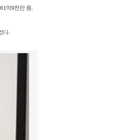
61억9천만 원,
었다.