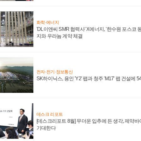
화학·에너지
'DL이앤씨 SMR 협력사' X에너지, '한수원 포스코
지와 우라늄 계약 체결
전자·전기·정보통신
SK하이닉스, 용인 'Y2' 팹과 청주 'M17' 팹 건설에 
데스크 리포트
[데스크리포트 8월] 무더운 입추에 든 생각, 제약
기대한다