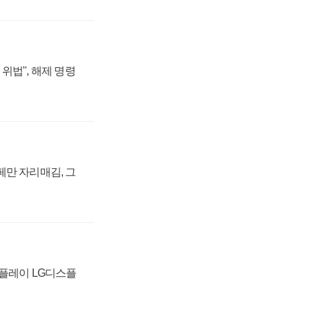
위법", 해제 명령
페만 자리매김, 그
스플레이 LG디스플