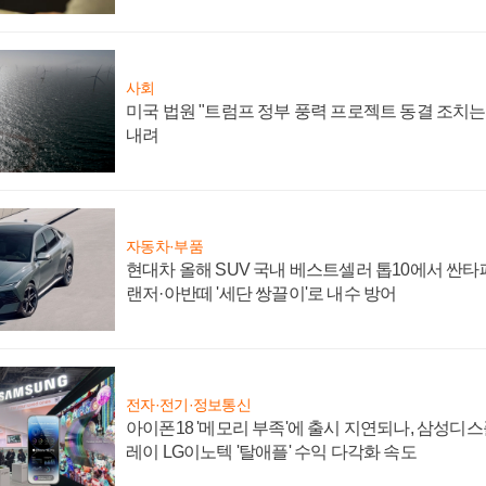
사회
미국 법원 "트럼프 정부 풍력 프로젝트 동결 조치는 
내려
자동차·부품
현대차 올해 SUV 국내 베스트셀러 톱10에서 싼타
랜저·아반떼 '세단 쌍끌이'로 내수 방어
전자·전기·정보통신
아이폰18 '메모리 부족'에 출시 지연되나, 삼성디
레이 LG이노텍 '탈애플' 수익 다각화 속도