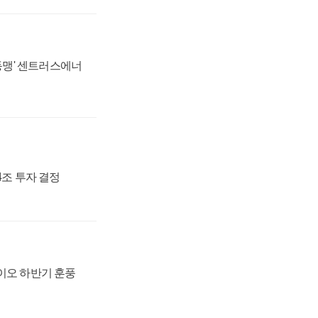
 동맹' 센트러스에너
54조 투자 결정
바이오 하반기 훈풍