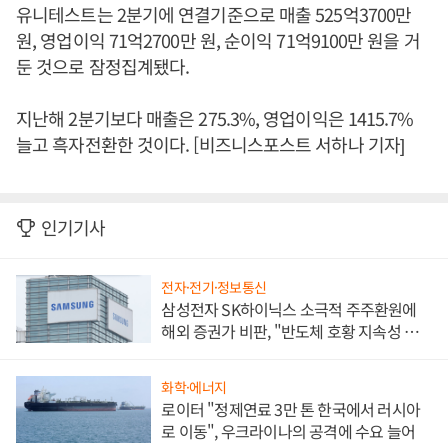
유니테스트는 2분기에 연결기준으로 매출 525억3700만
원, 영업이익 71억2700만 원, 순이익 71억9100만 원을 거
둔 것으로 잠정집계됐다.
지난해 2분기보다 매출은 275.3%, 영업이익은 1415.7%
늘고 흑자전환한 것이다. [비즈니스포스트 서하나 기자]
인기기사
전자·전기·정보통신
삼성전자 SK하이닉스 소극적 주주환원에
해외 증권가 비판, "반도체 호황 지속성 의
문"
화학·에너지
로이터 "정제연료 3만 톤 한국에서 러시아
로 이동", 우크라이나의 공격에 수요 늘어