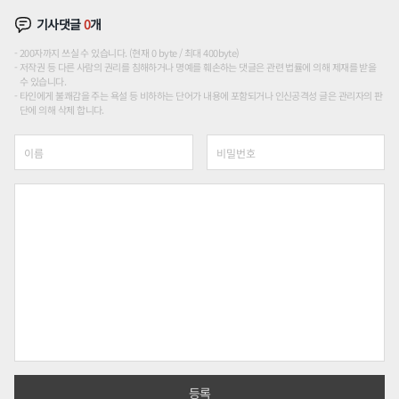
기사댓글
0
개
200자까지 쓰실 수 있습니다. (현재 0 byte / 최대 400byte)
저작권 등 다른 사람의 권리를 침해하거나 명예를 훼손하는 댓글은 관련 법률에 의해 제재를 받을
수 있습니다.
타인에게 불쾌감을 주는 욕설 등 비하하는 단어가 내용에 포함되거나 인신공격성 글은 관리자의 판
단에 의해 삭제 합니다.