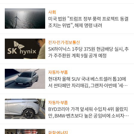
사회
미국 법원 "트럼프 정부 풍력 프로젝트 동결
조치는 위법", 해제 명령 내려
전자·전기·정보통신
SK하이닉스 1주당 375원 현금배당 실시, 추
가 주주환원 계획 9월 공개 예정
자동차·부품
현대차 올해 SUV 국내 베스트셀러 톱10에
서 싼타페만 자리매김, 그랜저·아반떼 '세단
쌍끌이'로 내수 방어
자동차·부품
BYD코리아 가격 앞세워 수입차 4위 올랐지
만, BMW·벤츠보다 높은 공임비에 소비자
불만 폭발
화학·에너지