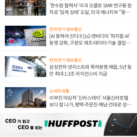
'한수원 협력사' 미국 오클로 SMR 연구용 원
자로 '임계 상태' 도달, 미국 에너지부 "중요
한 이정표"
전자·전기·정보통신
[AI 뭉쳐야 산다⑧] LG·엔비디아 '피지컬 AI'
동맹 강화, 구광모 제조·데이터·기술 결집
해 종합 로보틱스 기업으로
전자·전기·정보통신
삼성전자 넷리스트와 특허분쟁 매듭, 5년 동
안 최대 1.3조 라이선스비 지급
소비자·유통
이부진 야심작 '신라스테이' 서울신라호텔
보다 잘 나가, 평택·주문진·해남·건대로 성
장판 더 넓힌다