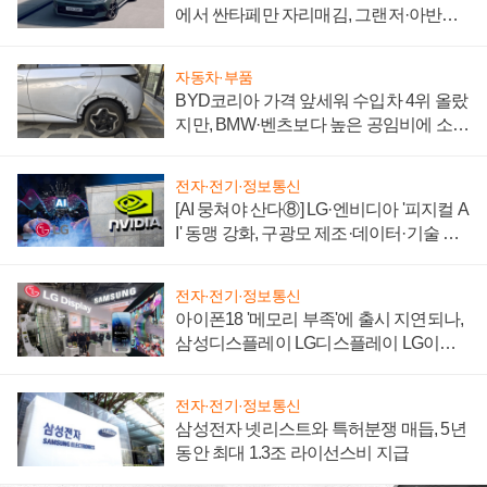
에서 싼타페만 자리매김, 그랜저·아반떼
'세단 쌍끌이'로 내수 방어
자동차·부품
BYD코리아 가격 앞세워 수입차 4위 올랐
지만, BMW·벤츠보다 높은 공임비에 소비
자 불만 폭발
전자·전기·정보통신
[AI 뭉쳐야 산다⑧] LG·엔비디아 '피지컬 A
I' 동맹 강화, 구광모 제조·데이터·기술 결
집해 종합 로보틱스 기업으로
전자·전기·정보통신
아이폰18 '메모리 부족'에 출시 지연되나,
삼성디스플레이 LG디스플레이 LG이노
텍 '탈애플' 수익 다각화 속도
전자·전기·정보통신
삼성전자 넷리스트와 특허분쟁 매듭, 5년
동안 최대 1.3조 라이선스비 지급