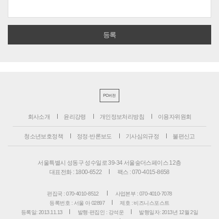
PC버전
회사소개
윤리강령
개인정보처리방침
이용자위원회
청소년보호정책
정정·반론보도
기사심의규정
불편신고
서울특별시 성동구 성수일로 39-34 서울숲더스페이스 12층
대표전화 : 1800-6522
팩스 : 070-4015-8658
편집국 : 070-4010-8512
사업본부 : 070-4010-7078
등록번호 : 서울 아 02897
제호 : 비즈니스포스트
등록일: 2013.11.13
발행·편집인 : 강석운
발행일자: 2013년 12월 2일