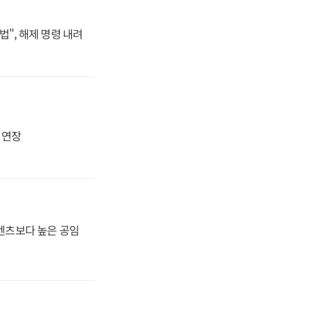
법", 해제 명령 내려
지 연장
·벤츠보다 높은 공임