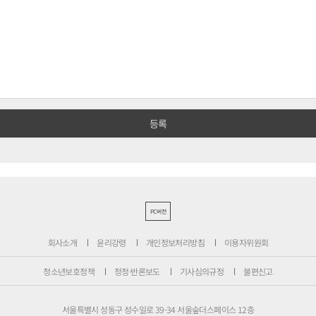
PC버전
회사소개
윤리강령
개인정보처리방침
이용자위원회
청소년보호정책
정정·반론보도
기사심의규정
불편신고
서울특별시 성동구 성수일로 39-34 서울숲더스페이스 12층