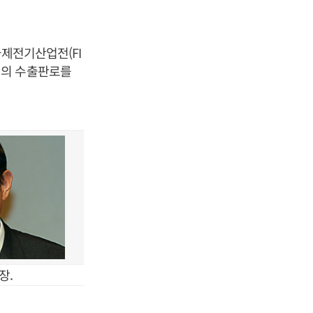
국제전기산업전(FI
체의 수출판로를
장.