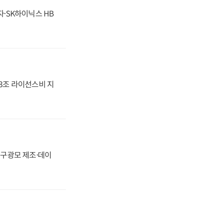
자·SK하이닉스 HB
.3조 라이선스비 지
화, 구광모 제조·데이