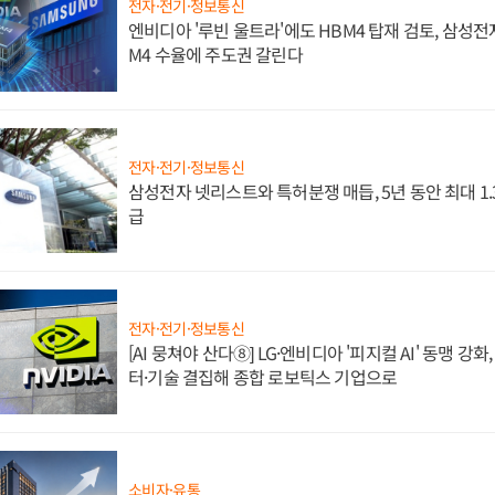
전자·전기·정보통신
엔비디아 '루빈 울트라'에도 HBM4 탑재 검토, 삼성전
M4 수율에 주도권 갈린다
전자·전기·정보통신
삼성전자 넷리스트와 특허분쟁 매듭, 5년 동안 최대 1
급
전자·전기·정보통신
[AI 뭉쳐야 산다⑧] LG·엔비디아 '피지컬 AI' 동맹 강
터·기술 결집해 종합 로보틱스 기업으로
소비자·유통