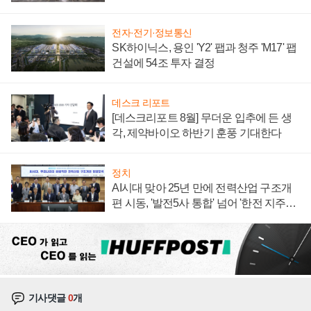
계약 체결
전자·전기·정보통신
SK하이닉스, 용인 'Y2' 팹과 청주 'M17' 팹
건설에 54조 투자 결정
데스크 리포트
[데스크리포트 8월] 무더운 입추에 든 생
각, 제약바이오 하반기 훈풍 기대한다
정치
AI시대 맞아 25년 만에 전력산업 구조개
편 시동, '발전5사 통합' 넘어 '한전 지주사'
재편론도
기사댓글
0
개