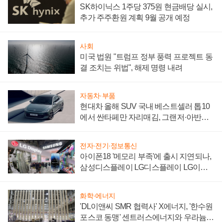
SK하이닉스 1주당 375원 현금배당 실시,
추가 주주환원 계획 9월 공개 예정
사회
미국 법원 "트럼프 정부 풍력 프로젝트 동
결 조치는 위법", 해제 명령 내려
자동차·부품
현대차 올해 SUV 국내 베스트셀러 톱10
에서 싼타페만 자리매김, 그랜저·아반떼
'세단 쌍끌이'로 내수 방어
전자·전기·정보통신
아이폰18 '메모리 부족'에 출시 지연되나,
삼성디스플레이 LG디스플레이 LG이노
텍 '탈애플' 수익 다각화 속도
화학·에너지
'DL이앤씨 SMR 협력사' X에너지, '한수원
포스코 동맹' 센트러스에너지와 우라늄