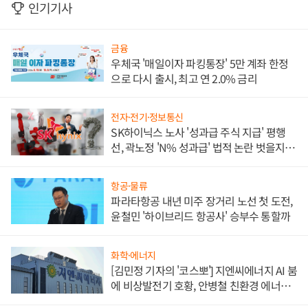
인기기사
금융
우체국 '매일이자 파킹통장' 5만 계좌 한정
으로 다시 출시, 최고 연 2.0% 금리
전자·전기·정보통신
SK하이닉스 노사 '성과급 주식 지급' 평행
선, 곽노정 'N% 성과급' 법적 논란 벗을지 주
목
항공·물류
파라타항공 내년 미주 장거리 노선 첫 도전,
윤철민 '하이브리드 항공사' 승부수 통할까
화학·에너지
[김민정 기자의 '코스뽀'] 지엔씨에너지 AI 붐
에 비상발전기 호황, 안병철 친환경 에너지
발전전문기업 향한다