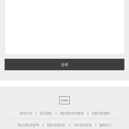
PC버전
회사소개
윤리강령
개인정보처리방침
이용자위원회
청소년보호정책
정정·반론보도
기사심의규정
불편신고