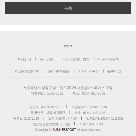
PC버전
회사소개
윤리강령
개인정보처리방침
이용자위원회
청소년보호정책
정정·반론보도
기사심의규정
불편신고
서울특별시 성동구 성수일로 39-34 서울숲더스페이스 12층
대표전화 : 1800-6522
팩스 : 070-4015-8658
편집국 : 070-4010-8512
사업본부 : 070-4010-7078
등록번호 : 서울 아 02897
제호 : 비즈니스포스트
등록일: 2013.11.13
발행·편집인 : 강석운
발행일자: 2013년 12월 2일
청소년보호책임자 : 강석운
ISSN : 2636-171X
Copyright ⓒ
B
USINESSPOST
. All rights reserved.