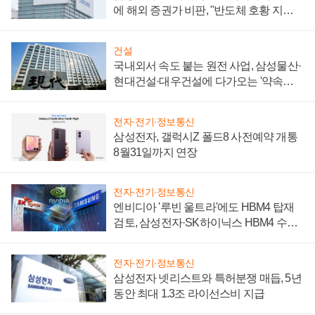
에 해외 증권가 비판, "반도체 호황 지속
성 의문"
건설
국내외서 속도 붙는 원전 사업, 삼성물산·
현대건설·대우건설에 다가오는 '약속의
시간'
전자·전기·정보통신
삼성전자, 갤럭시Z 폴드8 사전예약 개통
8월31일까지 연장
전자·전기·정보통신
엔비디아 '루빈 울트라'에도 HBM4 탑재
검토, 삼성전자·SK하이닉스 HBM4 수율
에 주도권 갈린다
전자·전기·정보통신
삼성전자 넷리스트와 특허분쟁 매듭, 5년
동안 최대 1.3조 라이선스비 지급