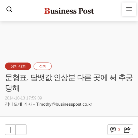
정치·사회
정치
문형표, 담뱃값 인상분 다른 곳에 써 추궁
당해
2014-10-13 17:59:09
김디모데 기자 - Timothy@businesspost.co.kr
0