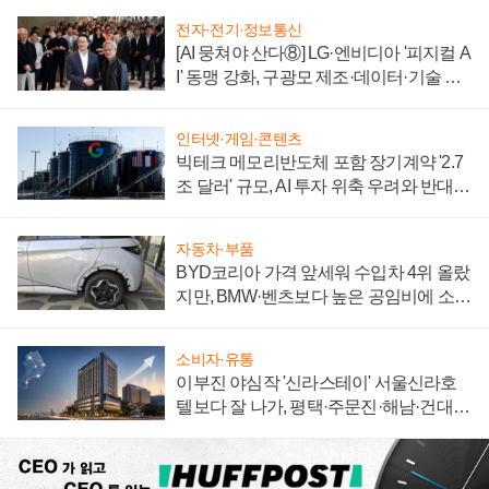
전자·전기·정보통신
[AI 뭉쳐야 산다⑧] LG·엔비디아 '피지컬 A
I' 동맹 강화, 구광모 제조·데이터·기술 결
집해 종합 로보틱스 기업으로
인터넷·게임·콘텐츠
빅테크 메모리반도체 포함 장기계약 '2.7
조 달러' 규모, AI 투자 위축 우려와 반대
신호
자동차·부품
BYD코리아 가격 앞세워 수입차 4위 올랐
지만, BMW·벤츠보다 높은 공임비에 소비
자 불만 폭발
소비자·유통
이부진 야심작 '신라스테이' 서울신라호
텔보다 잘 나가, 평택·주문진·해남·건대로
성장판 더 넓힌다