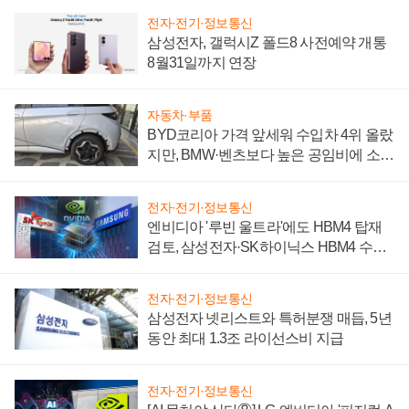
전자·전기·정보통신
삼성전자, 갤럭시Z 폴드8 사전예약 개통
8월31일까지 연장
자동차·부품
BYD코리아 가격 앞세워 수입차 4위 올랐
지만, BMW·벤츠보다 높은 공임비에 소비
자 불만 폭발
전자·전기·정보통신
엔비디아 '루빈 울트라'에도 HBM4 탑재
검토, 삼성전자·SK하이닉스 HBM4 수율
에 주도권 갈린다
전자·전기·정보통신
삼성전자 넷리스트와 특허분쟁 매듭, 5년
동안 최대 1.3조 라이선스비 지급
전자·전기·정보통신