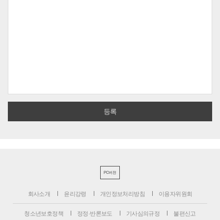
PC버전
회사소개
윤리강령
개인정보처리방침
이용자위원회
청소년보호정책
정정·반론보도
기사심의규정
불편신고