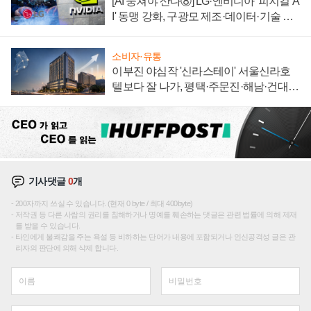
[AI 뭉쳐야 산다⑧] LG·엔비디아 '피지컬 A
I' 동맹 강화, 구광모 제조·데이터·기술 결
집해 종합 로보틱스 기업으로
소비자·유통
이부진 야심작 '신라스테이' 서울신라호
텔보다 잘 나가, 평택·주문진·해남·건대로
성장판 더 넓힌다
기사댓글
0
개
200자까지 쓰실 수 있습니다. (현재 0 byte / 최대 400byte)
저작권 등 다른 사람의 권리를 침해하거나 명예를 훼손하는 댓글은 관련 법률에 의해 제재
를 받을 수 있습니다.
타인에게 불쾌감을 주는 욕설 등 비하하는 단어가 내용에 포함되거나 인신공격성 글은 관
리자의 판단에 의해 삭제 합니다.