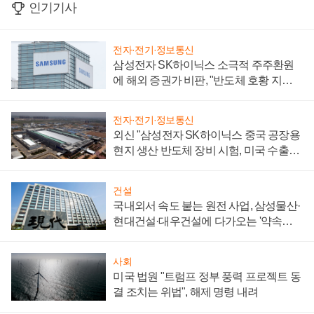
인기기사
전자·전기·정보통신
삼성전자 SK하이닉스 소극적 주주환원
에 해외 증권가 비판, "반도체 호황 지속
성 의문"
전자·전기·정보통신
외신 "삼성전자 SK하이닉스 중국 공장용
현지 생산 반도체 장비 시험, 미국 수출통
제 대비"
건설
국내외서 속도 붙는 원전 사업, 삼성물산·
현대건설·대우건설에 다가오는 '약속의
시간'
사회
미국 법원 "트럼프 정부 풍력 프로젝트 동
결 조치는 위법", 해제 명령 내려