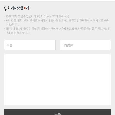
기사댓글
0
개
200자까지 쓰실 수 있습니다. (현재 0 byte / 최대 400byte)
저작권 등 다른 사람의 권리를 침해하거나 명예를 훼손하는 댓글은 관련 법률에 의해 제재를 받을
수 있습니다.
타인에게 불쾌감을 주는 욕설 등 비하하는 단어가 내용에 포함되거나 인신공격성 글은 관리자의 판
단에 의해 삭제 합니다.