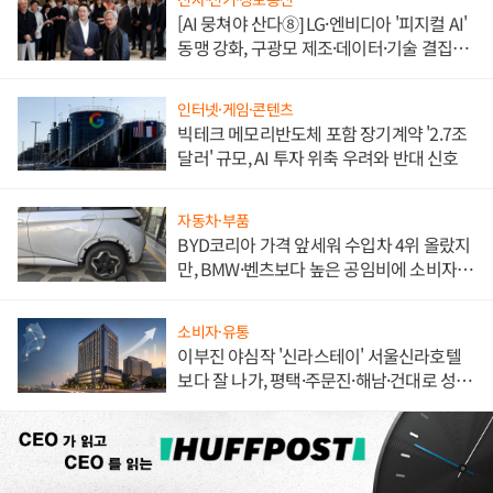
[AI 뭉쳐야 산다⑧] LG·엔비디아 '피지컬 AI'
동맹 강화, 구광모 제조·데이터·기술 결집
해 종합 로보틱스 기업으로
인터넷·게임·콘텐츠
빅테크 메모리반도체 포함 장기계약 '2.7조
달러' 규모, AI 투자 위축 우려와 반대 신호
자동차·부품
BYD코리아 가격 앞세워 수입차 4위 올랐지
만, BMW·벤츠보다 높은 공임비에 소비자
불만 폭발
소비자·유통
이부진 야심작 '신라스테이' 서울신라호텔
보다 잘 나가, 평택·주문진·해남·건대로 성
장판 더 넓힌다