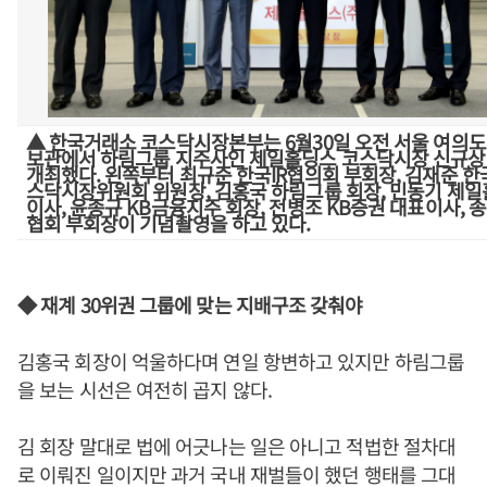
▲ 한국거래소 코스닥시장본부는 6월30일 오전 서울 여의도
보관에서 하림그룹 지주사인 제일홀딩스 코스닥시장 신규상
개최했다. 왼쪽부터 최규준 한국IR협의회 부회장, 김재준 
스닥시장위원회 위원장, 김홍국 하림그룹 회장, 민동기 제일
이사, 윤종규 KB금융지주 회장, 전병조 KB증권 대표이사, 
협회 부회장이 기념촬영을 하고 있다.
◆ 재계 30위권 그룹에 맞는 지배구조 갖춰야
김홍국 회장이 억울하다며 연일 항변하고 있지만 하림그룹
을 보는 시선은 여전히 곱지 않다.
김 회장 말대로 법에 어긋나는 일은 아니고 적법한 절차대
로 이뤄진 일이지만 과거 국내 재벌들이 했던 행태를 그대