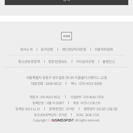
PC버전
회사소개
윤리강령
개인정보처리방침
이용자위원회
청소년보호정책
정정·반론보도
기사심의규정
불편신고
서울특별시 성동구 성수일로 39-34 서울숲더스페이스 12층
대표전화 : 1800-6522
팩스 : 070-4015-8658
편집국 : 070-4010-8512
사업본부 : 070-4010-7078
등록번호 : 서울 아 02897
제호 : 비즈니스포스트
등록일: 2013.11.13
발행·편집인 : 강석운
발행일자: 2013년 12월 2일
청소년보호책임자 : 강석운
ISSN : 2636-171X
Copyright ⓒ
B
USINESSPOST
. All rights reserved.