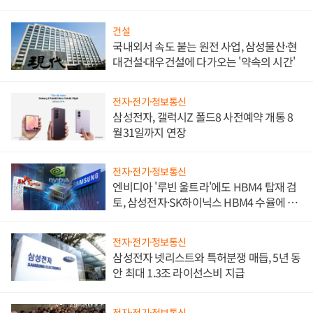
문"
건설
국내외서 속도 붙는 원전 사업, 삼성물산·현
대건설·대우건설에 다가오는 '약속의 시간'
전자·전기·정보통신
삼성전자, 갤럭시Z 폴드8 사전예약 개통 8
월31일까지 연장
전자·전기·정보통신
엔비디아 '루빈 울트라'에도 HBM4 탑재 검
토, 삼성전자·SK하이닉스 HBM4 수율에 주
도권 갈린다
전자·전기·정보통신
삼성전자 넷리스트와 특허분쟁 매듭, 5년 동
안 최대 1.3조 라이선스비 지급
전자·전기·정보통신