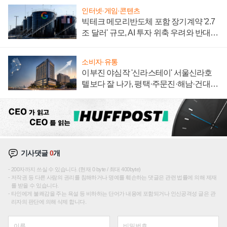
인터넷·게임·콘텐츠
빅테크 메모리반도체 포함 장기계약 '2.7
조 달러' 규모, AI 투자 위축 우려와 반대
신호
소비자·유통
이부진 야심작 '신라스테이' 서울신라호
텔보다 잘 나가, 평택·주문진·해남·건대로
성장판 더 넓힌다
기사댓글
0
개
200자까지 쓰실 수 있습니다. (현재 0 byte / 최대 400byte)
저작권 등 다른 사람의 권리를 침해하거나 명예를 훼손하는 댓글은 관련 법률에 의해 제재
를 받을 수 있습니다.
타인에게 불쾌감을 주는 욕설 등 비하하는 단어가 내용에 포함되거나 인신공격성 글은 관
리자의 판단에 의해 삭제 합니다.