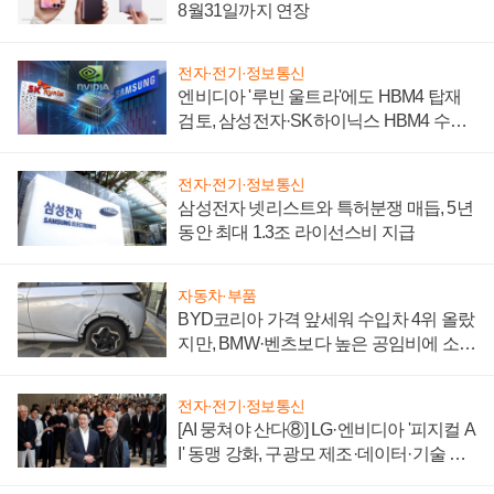
8월31일까지 연장
전자·전기·정보통신
엔비디아 '루빈 울트라'에도 HBM4 탑재
검토, 삼성전자·SK하이닉스 HBM4 수율
에 주도권 갈린다
전자·전기·정보통신
삼성전자 넷리스트와 특허분쟁 매듭, 5년
동안 최대 1.3조 라이선스비 지급
자동차·부품
BYD코리아 가격 앞세워 수입차 4위 올랐
지만, BMW·벤츠보다 높은 공임비에 소비
자 불만 폭발
전자·전기·정보통신
[AI 뭉쳐야 산다⑧] LG·엔비디아 '피지컬 A
I' 동맹 강화, 구광모 제조·데이터·기술 결
집해 종합 로보틱스 기업으로