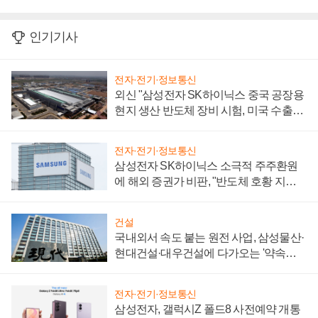
인기기사
전자·전기·정보통신
외신 "삼성전자 SK하이닉스 중국 공장용
현지 생산 반도체 장비 시험, 미국 수출통
제 대비"
전자·전기·정보통신
삼성전자 SK하이닉스 소극적 주주환원
에 해외 증권가 비판, "반도체 호황 지속
성 의문"
건설
국내외서 속도 붙는 원전 사업, 삼성물산·
현대건설·대우건설에 다가오는 '약속의
시간'
전자·전기·정보통신
삼성전자, 갤럭시Z 폴드8 사전예약 개통