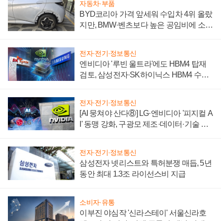
자동차·부품
BYD코리아 가격 앞세워 수입차 4위 올랐
지만, BMW·벤츠보다 높은 공임비에 소비
자 불만 폭발
전자·전기·정보통신
엔비디아 '루빈 울트라'에도 HBM4 탑재
검토, 삼성전자·SK하이닉스 HBM4 수율
에 주도권 갈린다
전자·전기·정보통신
[AI 뭉쳐야 산다⑧] LG·엔비디아 '피지컬 A
I' 동맹 강화, 구광모 제조·데이터·기술 결
집해 종합 로보틱스 기업으로
전자·전기·정보통신
삼성전자 넷리스트와 특허분쟁 매듭, 5년
동안 최대 1.3조 라이선스비 지급
소비자·유통
이부진 야심작 '신라스테이' 서울신라호