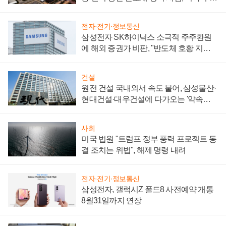
통제 대비"
전자·전기·정보통신
삼성전자 SK하이닉스 소극적 주주환원
에 해외 증권가 비판, "반도체 호황 지속
성 의문"
건설
원전 건설 국내외서 속도 붙어, 삼성물산·
현대건설·대우건설에 다가오는 '약속의
시간'
사회
미국 법원 "트럼프 정부 풍력 프로젝트 동
결 조치는 위법", 해제 명령 내려
전자·전기·정보통신
삼성전자, 갤럭시Z 폴드8 사전예약 개통
8월31일까지 연장