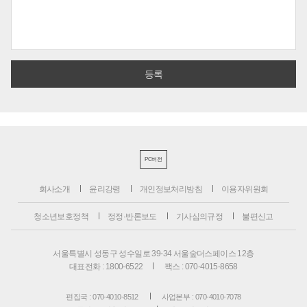
PC버전
회사소개
윤리강령
개인정보처리방침
이용자위원회
청소년보호정책
정정·반론보도
기사심의규정
불편신고
서울특별시 성동구 성수일로 39-34 서울숲더스페이스 12층
대표전화 : 1800-6522
팩스 : 070-4015-8658
편집국 : 070-4010-8512
사업본부 : 070-4010-7078