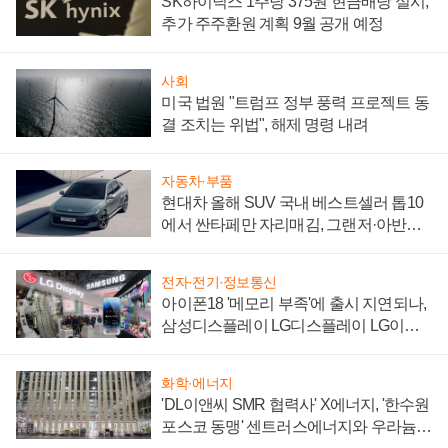
SK하이닉스 1주당 375원 현금배당 실시,
추가 주주환원 계획 9월 공개 예정
사회
미국 법원 "트럼프 정부 풍력 프로젝트 동
결 조치는 위법", 해제 명령 내려
자동차·부품
현대차 올해 SUV 국내 베스트셀러 톱10
에서 싼타페만 자리매김, 그랜저·아반떼
'세단 쌍끌이'로 내수 방어
전자·전기·정보통신
아이폰18 '메모리 부족'에 출시 지연되나,
삼성디스플레이 LG디스플레이 LG이노
텍 '탈애플' 수익 다각화 속도
화학·에너지
'DL이앤씨 SMR 협력사' X에너지, '한수원
포스코 동맹' 센트러스에너지와 우라늄