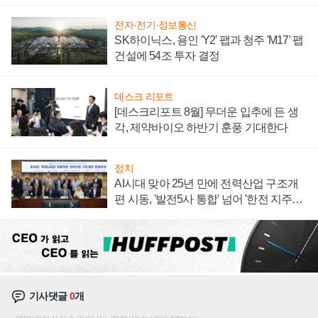
계약 체결
전자·전기·정보통신
SK하이닉스, 용인 'Y2' 팹과 청주 'M17' 팹
건설에 54조 투자 결정
데스크 리포트
[데스크리포트 8월] 무더운 입추에 든 생
각, 제약바이오 하반기 훈풍 기대한다
정치
AI시대 맞아 25년 만에 전력산업 구조개
편 시동, '발전5사 통합' 넘어 '한전 지주사'
재편론도
기사댓글
0
개