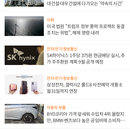
대건설·대우건설에 다가오는 '약속의 시간'
사회
미국 법원 "트럼프 정부 풍력 프로젝트 동결
조치는 위법", 해제 명령 내려
전자·전기·정보통신
SK하이닉스 1주당 375원 현금배당 실시, 추
가 주주환원 계획 9월 공개 예정
전자·전기·정보통신
삼성전자, 갤럭시Z 폴드8 사전예약 개통 8
월31일까지 연장
자동차·부품
BYD코리아 가격 앞세워 수입차 4위 올랐지
만, BMW·벤츠보다 높은 공임비에 소비자
불만 폭발