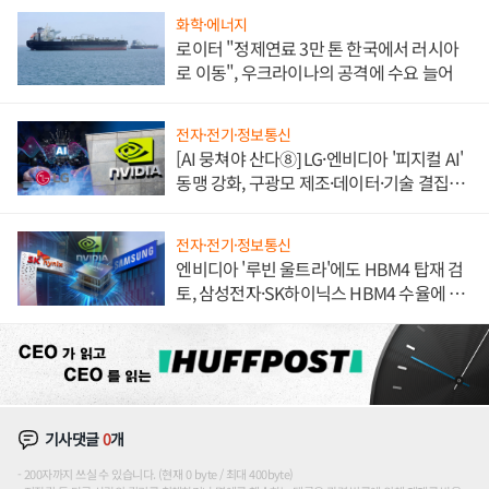
화학·에너지
로이터 "정제연료 3만 톤 한국에서 러시아
로 이동", 우크라이나의 공격에 수요 늘어
전자·전기·정보통신
[AI 뭉쳐야 산다⑧] LG·엔비디아 '피지컬 AI'
동맹 강화, 구광모 제조·데이터·기술 결집
해 종합 로보틱스 기업으로
전자·전기·정보통신
엔비디아 '루빈 울트라'에도 HBM4 탑재 검
토, 삼성전자·SK하이닉스 HBM4 수율에 주
도권 갈린다
기사댓글
0
개
200자까지 쓰실 수 있습니다. (현재 0 byte / 최대 400byte)