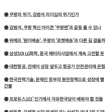
● 쿠팡의 위기, 김범석 리더십의 위기인가
● 김범석, 쿠팡 혁신 아이콘 '쿠팡맨'과 갈등 풀 수 있나
● 위메프 '원더배송', 쿠팡의 '로켓배송'과 다른 길 걸을까
● 삼성SDI LG화학, 중국 배터리사업에서 계속 고전할 듯
● 대한항공, 진에어 상장 앞두고 항공기 안전관리에 온힘
● 한국전력기술, 문재인 정부의 원전정책으로 성장에 빨
간불
● 프로듀스101' 인기에서 자유한국당이 배워야 할 것들
● 박동훈, 이색적 신차 앞세워 르노삼성차 국내 3위 도약