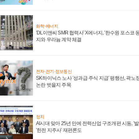
화학·에너지
'DL이앤씨 SMR 협력사' X에너지, '한수원 포스코
지와 우라늄 계약 체결
전자·전기·정보통신
SK하이닉스 노사 '성과급 주식 지급' 평행선, 곽노정
논란 벗을지 주목
정치
AI시대 맞아 25년 만에 전력산업 구조개편 시동, '
'한전 지주사' 재편론도