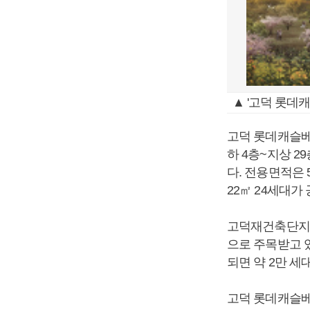
▲ '고덕 롯데
고덕 롯데캐슬베
하 4층~지상 2
다. 전용면적은 
22㎡ 24세대가
고덕재건축단지는
으로 주목받고 
되면 약 2만 
고덕 롯데캐슬베