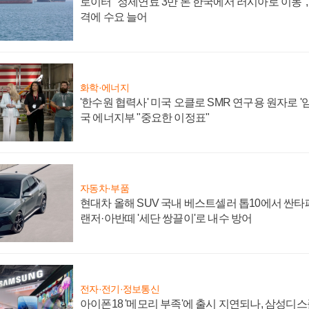
로이터 "정제연료 3만 톤 한국에서 러시아로 이동"
격에 수요 늘어
화학·에너지
'한수원 협력사' 미국 오클로 SMR 연구용 원자로 '임
국 에너지부 "중요한 이정표"
자동차·부품
현대차 올해 SUV 국내 베스트셀러 톱10에서 싼타
랜저·아반떼 '세단 쌍끌이'로 내수 방어
전자·전기·정보통신
아이폰18 '메모리 부족'에 출시 지연되나, 삼성디