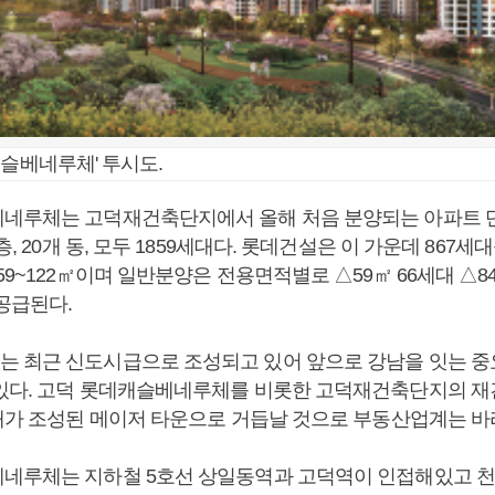
캐슬베네루체' 투시도.
네루체는 고덕재건축단지에서 올해 처음 분양되는 아파트 
9층, 20개 동, 모두 1859세대다. 롯데건설은 이 가운데 867
59~122㎡이며 일반분양은 전용면적별로 △59㎡ 66세대 △84
 공급된다.
 최근 신도시급으로 조성되고 있어 앞으로 강남을 잇는 중
있다. 고덕 롯데캐슬베네루체를 비롯한 고덕재건축단지의 
세대가 조성된 메이저 타운으로 거듭날 것으로 부동산업계는 바
네루체는 지하철 5호선 상일동역과 고덕역이 인접해있고 