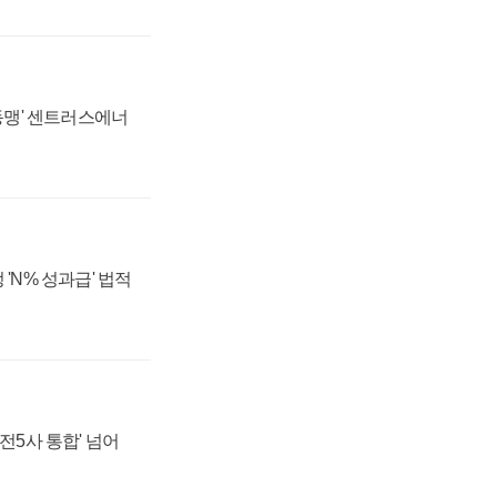
 동맹' 센트러스에너
 'N% 성과급' 법적
발전5사 통합' 넘어