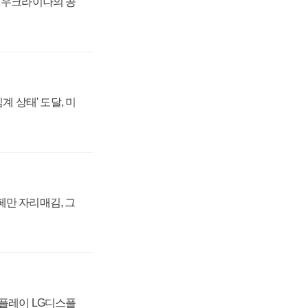
, 우크라이나의 공
계 상태' 도달, 미
페만 자리매김, 그
스플레이 LG디스플