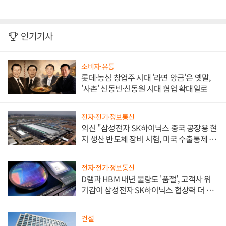
인기기사
소비자·유통
롯데·농심 창업주 시대 '라면 앙금'은 옛말,
'사촌' 신동빈·신동원 시대 협업 확대일로
전자·전기·정보통신
외신 "삼성전자 SK하이닉스 중국 공장용 현
지 생산 반도체 장비 시험, 미국 수출통제 대
비"
전자·전기·정보통신
D램과 HBM 내년 물량도 '품절', 고객사 위
기감이 삼성전자 SK하이닉스 협상력 더 키
워
건설