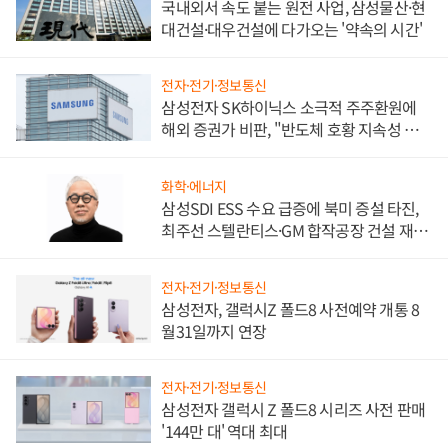
국내외서 속도 붙는 원전 사업, 삼성물산·현
대건설·대우건설에 다가오는 '약속의 시간'
전자·전기·정보통신
삼성전자 SK하이닉스 소극적 주주환원에
해외 증권가 비판, "반도체 호황 지속성 의
문"
화학·에너지
삼성SDI ESS 수요 급증에 북미 증설 타진,
최주선 스텔란티스·GM 합작공장 건설 재추
진하나
전자·전기·정보통신
삼성전자, 갤럭시Z 폴드8 사전예약 개통 8
월31일까지 연장
전자·전기·정보통신
삼성전자 갤럭시 Z 폴드8 시리즈 사전 판매
'144만 대' 역대 최대