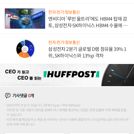
전자·전기·정보통신
엔비디아 '루빈 울트라'에도 HBM4 탑재 검
토, 삼성전자·SK하이닉스 HBM4 수율에 주
도권 갈린다
전자·전기·정보통신
삼성전자 2분기 글로벌 D램 점유율 39% 1
위, SK하이닉스와 13%p 격차
기사댓글
0
개
200자까지 쓰실 수 있습니다. (현재 0 byte / 최대 400byte)
저작권 등 다른 사람의 권리를 침해하거나 명예를 훼손하는 댓글은 관련 법률에 의해 제재를 받을
수 있습니다.
타인에게 불쾌감을 주는 욕설 등 비하하는 단어가 내용에 포함되거나 인신공격성 글은 관리자의 판
단에 의해 삭제 합니다.