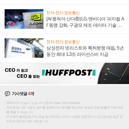
텍 '탈애플' 수익 다각화 속도
전자·전기·정보통신
[AI 뭉쳐야 산다⑧] LG·엔비디아 '피지컬 A
I' 동맹 강화, 구광모 제조·데이터·기술 결
집해 종합 로보틱스 기업으로
전자·전기·정보통신
삼성전자 넷리스트와 특허분쟁 매듭, 5년
동안 최대 1.3조 라이선스비 지급
기사댓글
0
개
200자까지 쓰실 수 있습니다. (현재 0 byte / 최대 400byte)
저작권 등 다른 사람의 권리를 침해하거나 명예를 훼손하는 댓글은 관련 법률에 의해 제재
를 받을 수 있습니다.
타인에게 불쾌감을 주는 욕설 등 비하하는 단어가 내용에 포함되거나 인신공격성 글은 관
리자의 판단에 의해 삭제 합니다.