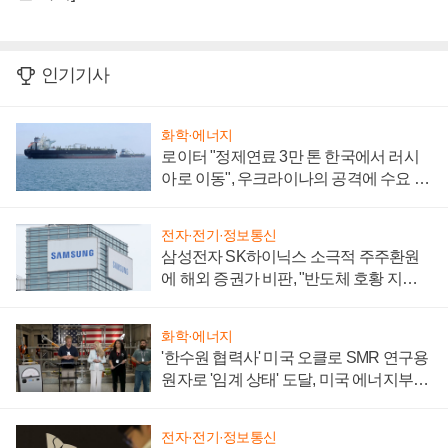
인기기사
화학·에너지
로이터 "정제연료 3만 톤 한국에서 러시
아로 이동", 우크라이나의 공격에 수요 늘
어
전자·전기·정보통신
삼성전자 SK하이닉스 소극적 주주환원
에 해외 증권가 비판, "반도체 호황 지속
성 의문"
화학·에너지
'한수원 협력사' 미국 오클로 SMR 연구용
원자로 '임계 상태' 도달, 미국 에너지부
"중요한 이정표"
전자·전기·정보통신