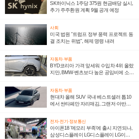
SK하이닉스 1주당 375원 현금배당 실시,
추가 주주환원 계획 9월 공개 예정
사회
미국 법원 "트럼프 정부 풍력 프로젝트 동
결 조치는 위법", 해제 명령 내려
자동차·부품
BYD코리아 가격 앞세워 수입차 4위 올랐
지만, BMW·벤츠보다 높은 공임비에 소비
자 불만 폭발
자동차·부품
현대차 올해 SUV 국내 베스트셀러 톱10
에서 싼타페만 자리매김, 그랜저·아반떼
'세단 쌍끌이'로 내수 방어
전자·전기·정보통신
아이폰18 '메모리 부족'에 출시 지연되나,
삼성디스플레이 LG디스플레이 LG이노