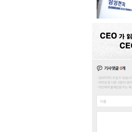
기사댓글
0
개
200자까지 쓰실 수 있습니다. (
저작권 등 다른 사람의 권리
타인에게 불쾌감을 주는 욕설