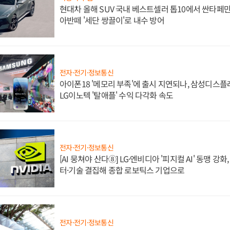
현대차 올해 SUV 국내 베스트셀러 톱10에서 싼타페만
아반떼 '세단 쌍끌이'로 내수 방어
전자·전기·정보통신
아이폰18 '메모리 부족'에 출시 지연되나, 삼성디스
LG이노텍 '탈애플' 수익 다각화 속도
전자·전기·정보통신
[AI 뭉쳐야 산다⑧] LG·엔비디아 '피지컬 AI' 동맹 강
터·기술 결집해 종합 로보틱스 기업으로
전자·전기·정보통신