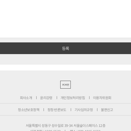
PC버전
회사소개
윤리강령
개인정보처리방침
이용자위원회
청소년보호정책
정정·반론보도
기사심의규정
불편신고
서울특별시 성동구 성수일로 39-34 서울숲더스페이스 12층