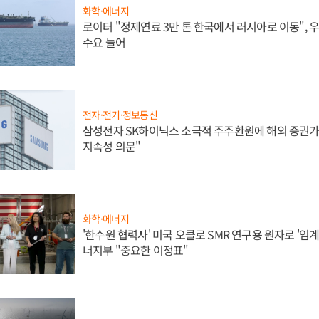
화학·에너지
로이터 "정제연료 3만 톤 한국에서 러시아로 이동",
수요 늘어
전자·전기·정보통신
삼성전자 SK하이닉스 소극적 주주환원에 해외 증권가 
지속성 의문"
화학·에너지
'한수원 협력사' 미국 오클로 SMR 연구용 원자로 '임계 
너지부 "중요한 이정표"