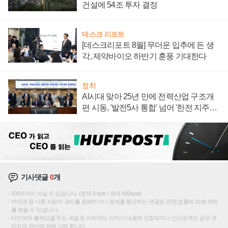
건설에 54조 투자 결정
데스크 리포트
[데스크리포트 8월] 무더운 입추에 든 생
각, 제약바이오 하반기 훈풍 기대한다
정치
AI시대 맞아 25년 만에 전력산업 구조개
편 시동, '발전5사 통합' 넘어 '한전 지주사'
재편론도
기사댓글
0
개
200자까지 쓰실 수 있습니다. (현재 0 byte / 최대 400byte)
저작권 등 다른 사람의 권리를 침해하거나 명예를 훼손하는 댓글은 관련 법률에 의해 제재
를 받을 수 있습니다.
타인에게 불쾌감을 주는 욕설 등 비하하는 단어가 내용에 포함되거나 인신공격성 글은 관
리자의 판단에 의해 삭제 합니다.