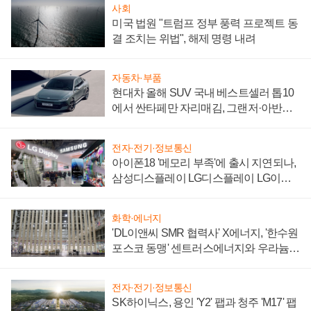
사회
미국 법원 "트럼프 정부 풍력 프로젝트 동
결 조치는 위법", 해제 명령 내려
자동차·부품
현대차 올해 SUV 국내 베스트셀러 톱10
에서 싼타페만 자리매김, 그랜저·아반떼
'세단 쌍끌이'로 내수 방어
전자·전기·정보통신
아이폰18 '메모리 부족'에 출시 지연되나,
삼성디스플레이 LG디스플레이 LG이노
텍 '탈애플' 수익 다각화 속도
화학·에너지
'DL이앤씨 SMR 협력사' X에너지, '한수원
포스코 동맹' 센트러스에너지와 우라늄
계약 체결
전자·전기·정보통신
SK하이닉스, 용인 'Y2' 팹과 청주 'M17' 팹