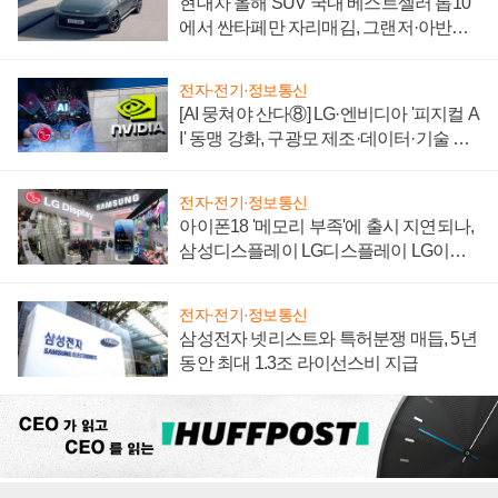
현대차 올해 SUV 국내 베스트셀러 톱10
에서 싼타페만 자리매김, 그랜저·아반떼
'세단 쌍끌이'로 내수 방어
전자·전기·정보통신
[AI 뭉쳐야 산다⑧] LG·엔비디아 '피지컬 A
I' 동맹 강화, 구광모 제조·데이터·기술 결
집해 종합 로보틱스 기업으로
전자·전기·정보통신
아이폰18 '메모리 부족'에 출시 지연되나,
삼성디스플레이 LG디스플레이 LG이노
텍 '탈애플' 수익 다각화 속도
전자·전기·정보통신
삼성전자 넷리스트와 특허분쟁 매듭, 5년
동안 최대 1.3조 라이선스비 지급