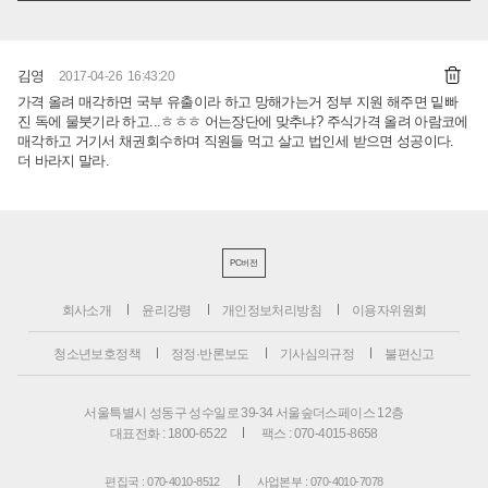
김영
2017-04-26 16:43:20
가격 올려 매각하면 국부 유출이라 하고 망해가는거 정부 지원 해주면 밑빠
진 독에 물붓기라 하고...ㅎㅎㅎ 어는장단에 맞추냐? 주식가격 올려 아람코에
매각하고 거기서 채권회수하며 직원들 먹고 살고 법인세 받으면 성공이다.
더 바라지 말라.
PC버전
회사소개
윤리강령
개인정보처리방침
이용자위원회
청소년보호정책
정정·반론보도
기사심의규정
불편신고
서울특별시 성동구 성수일로 39-34 서울숲더스페이스 12층
대표전화 : 1800-6522
팩스 : 070-4015-8658
편집국 : 070-4010-8512
사업본부 : 070-4010-7078