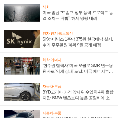
사회
미국 법원 "트럼프 정부 풍력 프로젝트 동
결 조치는 위법", 해제 명령 내려
전자·전기·정보통신
SK하이닉스 1주당 375원 현금배당 실시,
추가 주주환원 계획 9월 공개 예정
화학·에너지
'한수원 협력사' 미국 오클로 SMR 연구용
원자로 '임계 상태' 도달, 미국 에너지부
"중요한 이정표"
자동차·부품
BYD코리아 가격 앞세워 수입차 4위 올랐
지만, BMW·벤츠보다 높은 공임비에 소비
자 불만 폭발
자동차·부품