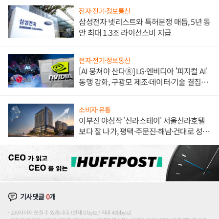
전자·전기·정보통신
삼성전자 넷리스트와 특허분쟁 매듭, 5년 동
안 최대 1.3조 라이선스비 지급
전자·전기·정보통신
[AI 뭉쳐야 산다⑧] LG·엔비디아 '피지컬 AI'
동맹 강화, 구광모 제조·데이터·기술 결집
해 종합 로보틱스 기업으로
소비자·유통
이부진 야심작 '신라스테이' 서울신라호텔
보다 잘 나가, 평택·주문진·해남·건대로 성
장판 더 넓힌다
기사댓글
0
개
200자까지 쓰실 수 있습니다. (현재 0 byte / 최대 400byte)