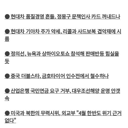
● 현대차 품질경영 흔들, 정몽구 문책인사 카드 꺼내드나
● 현대차 기아차 주가 약세, 리콜과 사드보복 겹악재에 시
름
● 정의선, 뉴욕과 상하이오토쇼 참석해 판매반등 힘실을
듯
● 중국 더블스타, 금호타이어 인수전에서 철수하나
● 산업은행 국민연금 요구 거부, 대우조선해양 운명 안갯
속
● 미국과 북한의 무력시위, 외교부 "4월 한반도 위기 근거
없다"