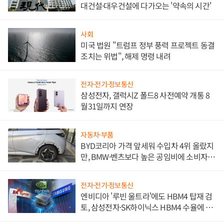
대건설·대우건설에 다가오는 '약속의 시간'
사회
미국 법원 "트럼프 정부 풍력 프로젝트 동결
조치는 위법", 해제 명령 내려
전자·전기·정보통신
삼성전자, 갤럭시Z 폴드8 사전예약 개통 8
월31일까지 연장
자동차·부품
BYD코리아 가격 앞세워 수입차 4위 올랐지
만, BMW·벤츠보다 높은 공임비에 소비자
불만 폭발
전자·전기·정보통신
엔비디아 '루빈 울트라'에도 HBM4 탑재 검
토, 삼성전자·SK하이닉스 HBM4 수율에 주
도권 갈린다